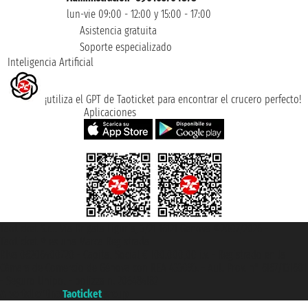
lun-vie 09:00 - 12:00 y 15:00 - 17:00
Asistencia gratuita
Soporte especializado
Inteligencia Artificial
¡utiliza el GPT de Taoticket para encontrar el crucero perfecto!
Aplicaciones
Taoticket S.r.l. Via Brigata Liguria, 3/21 16121 Genova ©2007/2026 -
Taoticket ® es una Marca Registrada
P.Iva 06206400720 - Capital Social € 100.000,00 i.v. - Registrado en la
Cámara de Comercio de Génova con REA 433093. - Aut. Prov. n° 6167/131601
- Seguro Unipol - polizza n. 206484182
A portal of the
Taoticket
group