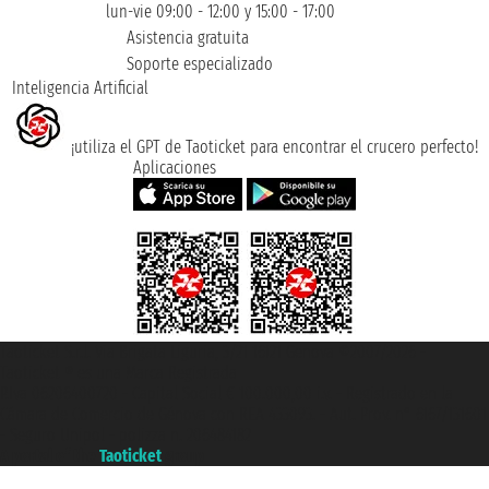
lun-vie 09:00 - 12:00 y 15:00 - 17:00
Asistencia gratuita
Soporte especializado
Inteligencia Artificial
¡utiliza el GPT de Taoticket para encontrar el crucero perfecto!
Aplicaciones
Taoticket S.r.l. Via Brigata Liguria, 3/21 16121 Genova ©2007/2026 -
Taoticket ® es una Marca Registrada
P.Iva 06206400720 - Capital Social € 100.000,00 i.v. - Registrado en la
Cámara de Comercio de Génova con REA 433093. - Aut. Prov. n° 6167/131601
- Seguro Unipol - polizza n. 206484182
A portal of the
Taoticket
group