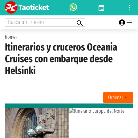
Busca un crucero
home
›
Itinerarios y cruceros Oceania
Cruises con embarque desde
Helsinki
Ordenar