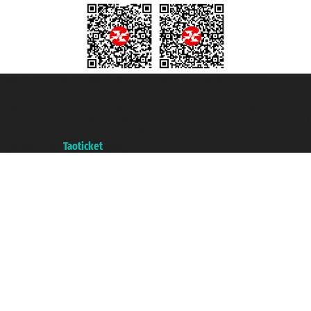
Taoticket S.r.l. Via Brigata Liguria, 3/21 16121 Genova ©2007/2026 -
Taoticket ® es una Marca Registrada
P.Iva 06206400720 - Capital Social € 100.000,00 i.v. - Registrado en la
Cámara de Comercio de Génova con REA 433093. - Aut. Prov. n° 6167/131601
- Seguro Unipol - polizza n. 206484182
A portal of the
Taoticket
group