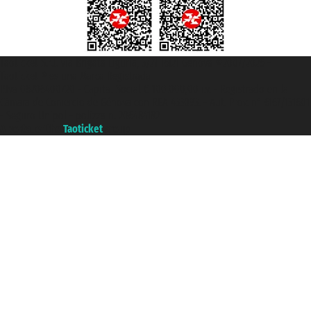
Taoticket S.r.l. Via Brigata Liguria, 3/21 16121 Genova ©2007/2026 -
Taoticket ® es una Marca Registrada
P.Iva 06206400720 - Capital Social € 100.000,00 i.v. - Registrado en la
Cámara de Comercio de Génova con REA 433093. - Aut. Prov. n° 6167/131601
- Seguro Unipol - polizza n. 206484182
A portal of the
Taoticket
group