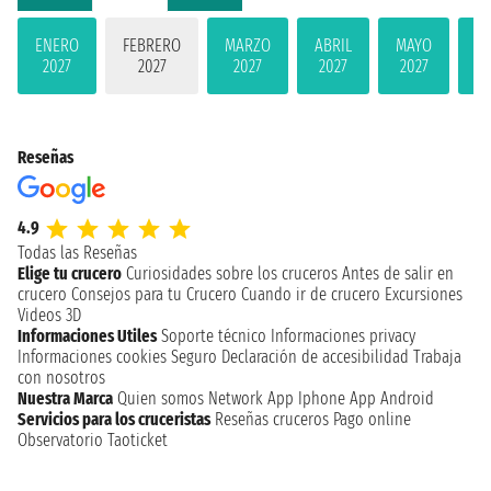
ENERO
FEBRERO
MARZO
ABRIL
MAYO
JU
2027
2027
2027
2027
2027
2
Reseñas
4.9
Todas las Reseñas
Elige tu crucero
Curiosidades sobre los cruceros
Antes de salir en
crucero
Consejos para tu Crucero
Cuando ir de crucero
Excursiones
Videos 3D
Informaciones Utiles
Soporte técnico
Informaciones privacy
Informaciones cookies
Seguro
Declaración de accesibilidad
Trabaja
con nosotros
Nuestra Marca
Quien somos
Network
App Iphone
App Android
Servicios para los cruceristas
Reseñas cruceros
Pago online
Observatorio Taoticket