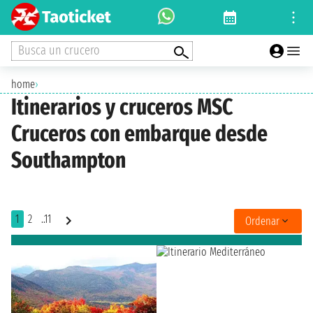
Busca un crucero
home
›
Itinerarios y cruceros MSC
Cruceros con embarque desde
Southampton
1
2
..11
Ordenar