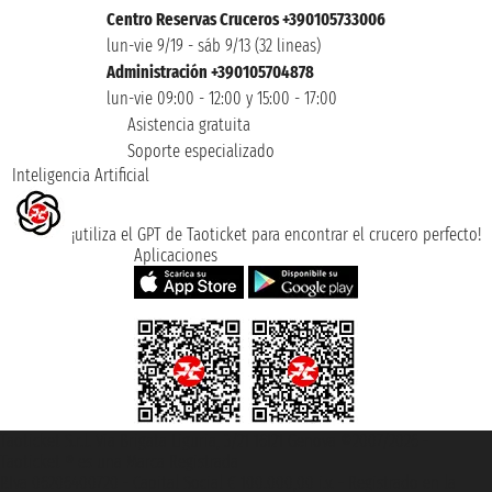
Centro Reservas Cruceros +390105733006
lun-vie 9/19 - sáb 9/13 (32 lineas)
Administración +390105704878
lun-vie 09:00 - 12:00 y 15:00 - 17:00
Asistencia gratuita
Soporte especializado
Inteligencia Artificial
¡utiliza el GPT de Taoticket para encontrar el crucero perfecto!
Aplicaciones
Taoticket S.r.l. Via Brigata Liguria, 3/21 16121 Genova ©2007/2026 -
Taoticket ® es una Marca Registrada
P.Iva 06206400720 - Capital Social € 100.000,00 i.v. - Registrado en la