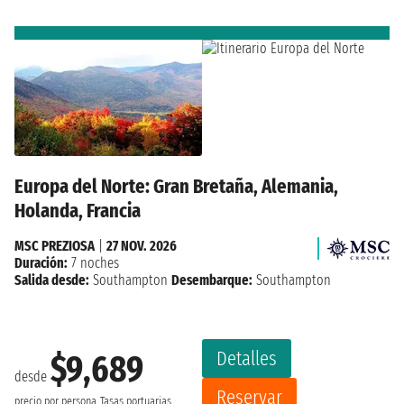
Europa del Norte: Gran Bretaña, Alemania,
Holanda, Francia
MSC PREZIOSA
|
27 NOV. 2026
Duración:
7 noches
Salida desde:
Southampton
Desembarque:
Southampton
Detalles
$9,689
desde
Reservar
precio por persona
Tasas portuarias