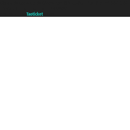
Cámara de Comercio de Génova con REA 433093. - Aut. Prov. n° 6167/131601
- Seguro Unipol - polizza n. 206484182
A portal of the
Taoticket
group