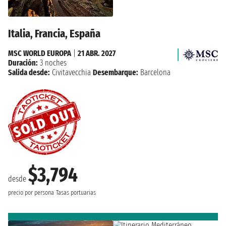
Italia, Francia, España
MSC WORLD EUROPA
|
21 ABR. 2027
Duración:
3 noches
Salida desde:
Civitavecchia
Desembarque:
Barcelona
$3,794
desde
precio por persona
Tasas portuarias