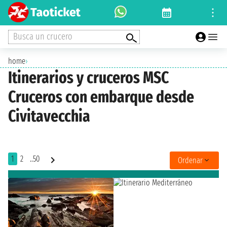
Busca un crucero
home
›
Itinerarios y cruceros MSC
Cruceros con embarque desde
Civitavecchia
1
2
..50
Ordenar