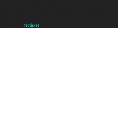
Taoticket S.r.l. Via Brigata Liguria, 3/21 16121 Genova ©2007/2026 -
Taoticket ® es una Marca Registrada
P.Iva 06206400720 - Capital Social € 100.000,00 i.v. - Registrado en la
Cámara de Comercio de Génova con REA 433093. - Aut. Prov. n° 6167/131601
- Seguro Unipol - polizza n. 206484182
A portal of the
Taoticket
group