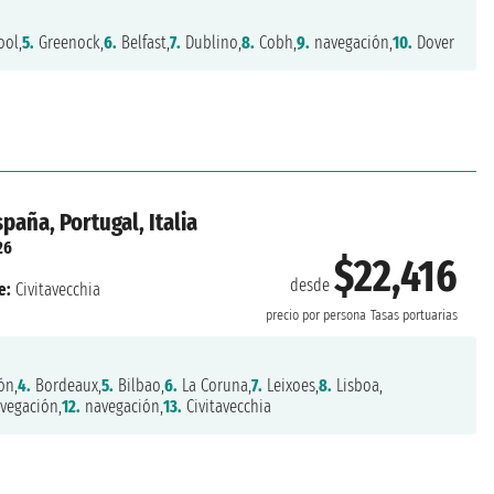
ool,
5.
Greenock,
6.
Belfast,
7.
Dublino,
8.
Cobh,
9.
navegación,
10.
Dover
paña, Portugal, Italia
26
$22,416
desde
e:
Civitavecchia
precio por persona
Tasas portuarias
ón,
4.
Bordeaux,
5.
Bilbao,
6.
La Coruna,
7.
Leixoes,
8.
Lisboa,
vegación,
12.
navegación,
13.
Civitavecchia