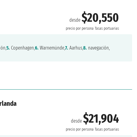
$20,550
desde
precio por persona
Tasas portuarias
ión,
5.
Copenhagen,
6.
Warnemünde,
7.
Aarhus,
8.
navegación,
Irlanda
$21,904
desde
precio por persona
Tasas portuarias