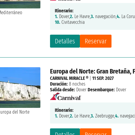
Itinerario:
1.
Dover,
2.
Le Havre,
3.
navegación,
4.
La Coru
10.
Civitavecchia
Detalles
Reservar
Europa del Norte: Gran Bretaña, 
CARNIVAL MIRACLE ®
|
11 SEP. 2027
Duración:
8 noches
Salida desde:
Dover
Desembarque:
Dover
Itinerario:
1.
Dover,
2.
Le Havre,
3.
Zeebrugge,
4.
navegac
Detalles
Reservar