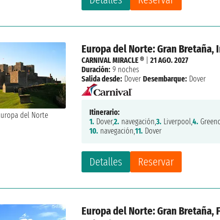
Europa del Norte: Gran Bretaña, 
CARNIVAL MIRACLE ®
|
21 AGO. 2027
Duración:
9 noches
Salida desde:
Dover
Desembarque:
Dover
Itinerario:
1.
Dover,
2.
navegación,
3.
Liverpool,
4.
Greeno
10.
navegación,
11.
Dover
Detalles
Reservar
Europa del Norte: Gran Bretaña, 