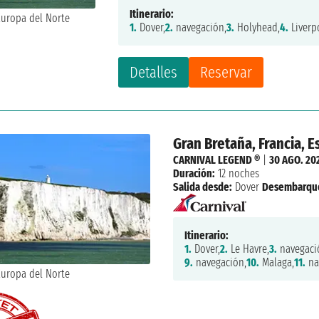
Itinerario:
1.
Dover,
2.
navegación,
3.
Holyhead,
4.
Liverp
Detalles
Reservar
Gran Bretaña, Francia, Es
CARNIVAL LEGEND ®
|
30 AGO. 20
Duración:
12 noches
Salida desde:
Dover
Desembarqu
Itinerario:
1.
Dover,
2.
Le Havre,
3.
navegaci
9.
navegación,
10.
Malaga,
11.
na