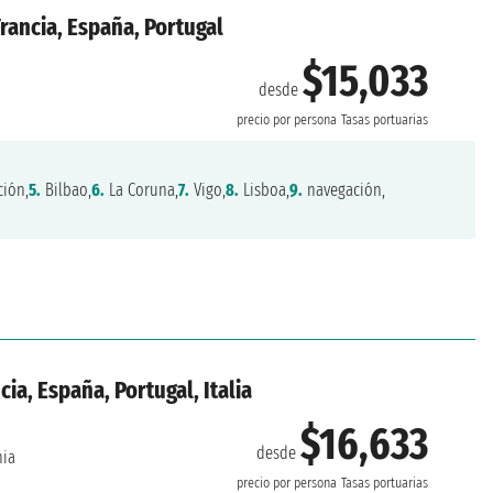
rancia, España, Portugal
$15,033
desde
precio por persona
Tasas portuarias
ión,
5.
Bilbao,
6.
La Coruna,
7.
Vigo,
8.
Lisboa,
9.
navegación,
ia, España, Portugal, Italia
$16,633
desde
hia
precio por persona
Tasas portuarias