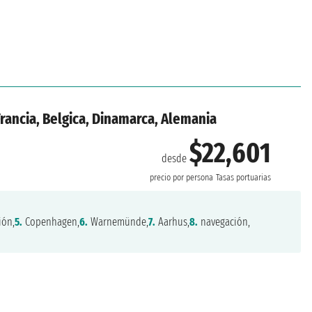
Francia, Belgica, Dinamarca, Alemania
$22,601
desde
precio por persona
Tasas portuarias
ión,
5.
Copenhagen,
6.
Warnemünde,
7.
Aarhus,
8.
navegación,