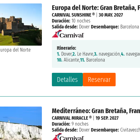
Europa del Norte: Gran Bretaña, F
CARNIVAL SUNSHINE ®
|
30 MAY. 2027
Duración:
10 noches
Salida desde:
Dover
Desembarque:
Barcelona
Itinerario:
1.
Dover,
2.
Le Havre,
3.
navegación,
4.
navegac
10.
Alicante,
11.
Barcelona
Detalles
Reservar
Mediterráneo: Gran Bretaña, Franc
CARNIVAL MIRACLE ®
|
19 SEP. 2027
Duración:
9 noches
Salida desde:
Dover
Desembarque:
Civitavecc