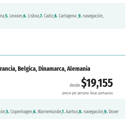
na,
5.
Leixoes,
6.
Lisboa,
7.
Cadiz,
8.
Cartagena ,
9.
navegación,
Francia, Belgica, Dinamarca, Alemania
$19,155
desde
precio por persona
Tasas portuarias
ión,
5.
Copenhagen,
6.
Warnemünde,
7.
Aarhus,
8.
navegación,
9.
Dover