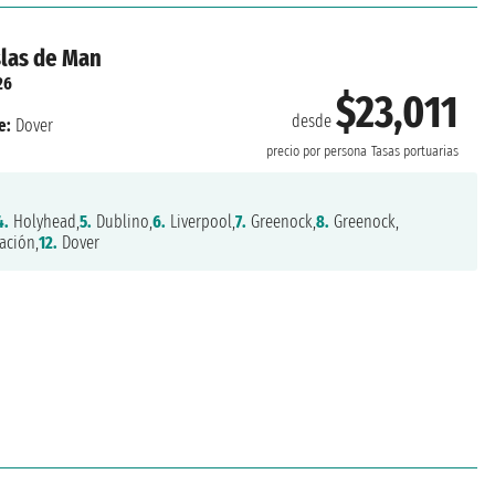
slas de Man
26
$23,011
desde
e:
Dover
precio por persona
Tasas portuarias
4.
Holyhead,
5.
Dublino,
6.
Liverpool,
7.
Greenock,
8.
Greenock,
ación,
12.
Dover