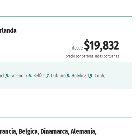
Irlanda
$19,832
desde
precio por persona
Tasas portuarias
ck,
5.
Greenock,
6.
Belfast,
7.
Dublino,
8.
Holyhead,
9.
Cobh,
Francia, Belgica, Dinamarca, Alemania,