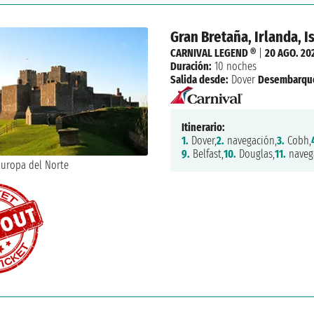
Gran Bretaña, Irlanda, I
CARNIVAL LEGEND ®
|
20 AGO. 20
Duración:
10 noches
Salida desde:
Dover
Desembarqu
Itinerario:
1.
Dover,
2.
navegación,
3.
Cobh,
9.
Belfast,
10.
Douglas,
11.
naveg