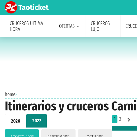
CRUCEROS ULTIMA
CRUCEROS
OFERTAS
CRUC
HORA
LUJO
home
›
Itinerarios y cruceros Car
1
2
2027
2026