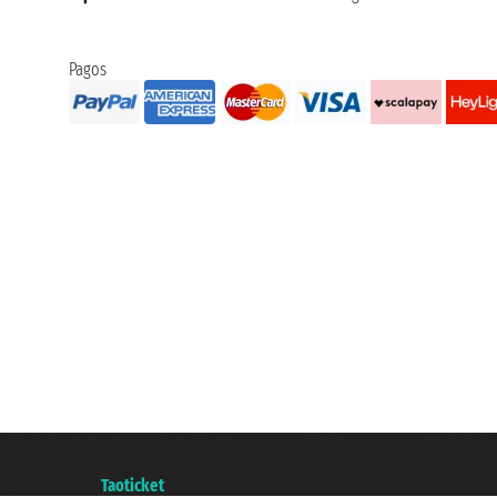
Pagos
Taoticket S.r.l. Via Brigata Liguria, 3/21 16121 Genova ©2007/2026 - Taotick
P.Iva 06206400720 - Capital Social € 100.000,00 i.v. - Registrado en la Cá
A portal of the
Taoticket
group