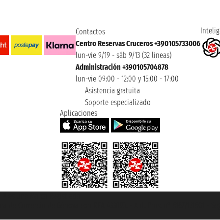
Intelig
Contactos
Centro Reservas Cruceros +390105733006
lun-vie 9/19 - sáb 9/13 (32 lineas)
Administración +390105704878
lun-vie 09:00 - 12:00 y 15:00 - 17:00
Asistencia gratuita
Soporte especializado
Aplicaciones
et ® es una Marca Registrada
mara de Comercio de Génova con REA 433093. - Aut. Prov. n° 6167/131601 - Se