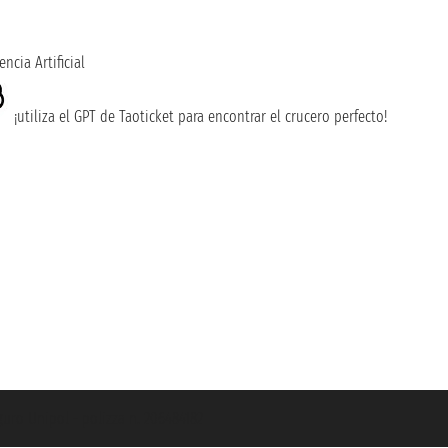
encia Artificial
¡utiliza el GPT de Taoticket para encontrar el crucero perfecto!
guro Unipol - polizza n. 206484182