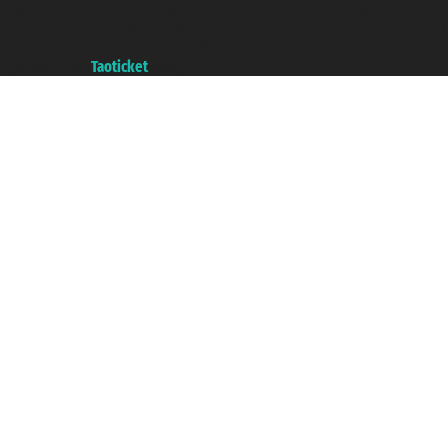
P.Iva 06206400720 - Capital Social € 100.000,00 i.v. - Registrado en la
Cámara de Comercio de Génova con REA 433093. - Aut. Prov. n° 6167/131601
- Seguro Unipol - polizza n. 206484182
A portal of the
Taoticket
group