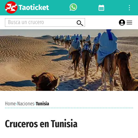
Busca un crucero
Home
›
Naciones
›
Tunisia
Cruceros en Tunisia