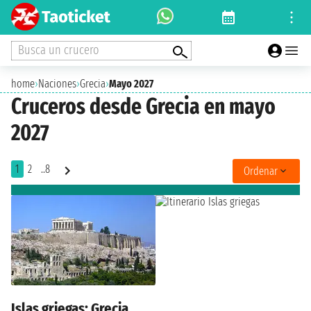
Busca un crucero
home
›
Naciones
›
Grecia
›
Mayo 2027
Cruceros desde Grecia en mayo
2027
1
2
..8
Ordenar
Islas griegas: Grecia