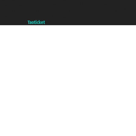
P.Iva 06206400720 - Capital Social € 100.000,00 i.v. - Registrado en la
Cámara de Comercio de Génova con REA 433093. - Aut. Prov. n° 6167/131601
- Seguro Unipol - polizza n. 206484182
A portal of the
Taoticket
group