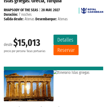
Islas griegas: Grecia, Turquía
RHAPSODY OF THE SEAS
|
28 MAY. 2027
Duración:
7 noches
Salida desde:
Atenas
Desembarque:
Atenas
Detalles
$15,013
desde
Reservar
precio por persona
Tasas portuarias