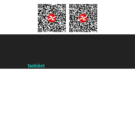
Taoticket S.r.l. Via Brigata Liguria, 3/21 16121 Genova ©2007/2026 -
Taoticket ® es una Marca Registrada
P.Iva 06206400720 - Capital Social € 100.000,00 i.v. - Registrado en la
Cámara de Comercio de Génova con REA 433093. - Aut. Prov. n° 6167/131601
- Seguro Unipol - polizza n. 206484182
A portal of the
Taoticket
group