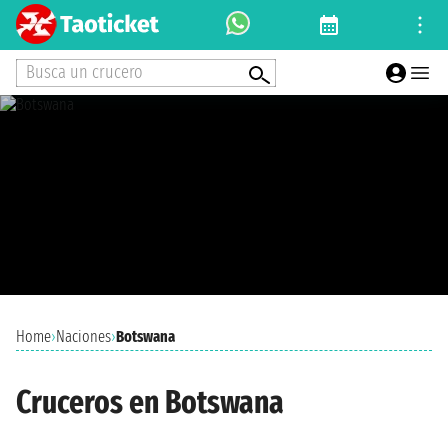
Busca un crucero
Home
›
Naciones
›
Botswana
Cruceros en Botswana