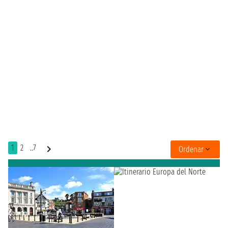
1
2
..7
Ordenar