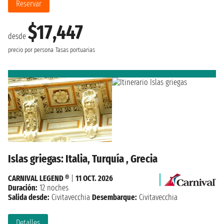
Reservar
$17,447
desde
precio por persona
Tasas portuarias
Islas griegas: Italia, Turquía , Grecia
CARNIVAL LEGEND ®
|
11 OCT. 2026
Duración:
12 noches
Salida desde:
Civitavecchia
Desembarque:
Civitavecchia
Detalles