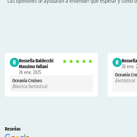
Las opiniones te ayudarán a entender qué esperar y cómo org
Rossella Baldecchi
★
★
★
★
★
Rossell
R
R
Massimo Fallani
26 ene. 
26 ene. 2025
Oceania Cru
Oceania Cruises
¡Fantástica!
¡Náutica fantástica!
Reseñas