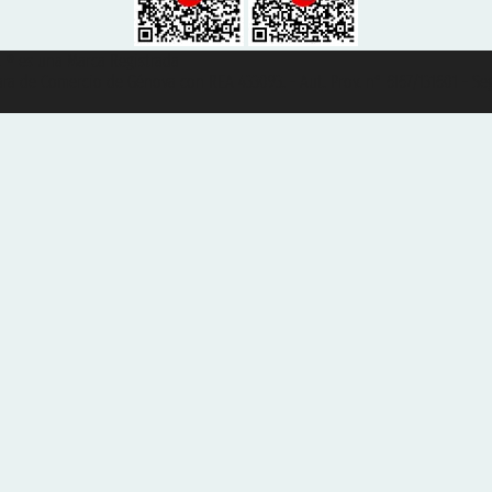
et ® es una Marca Registrada
mara de Comercio de Génova con REA 433093. - Aut. Prov. n° 6167/131601 - Se