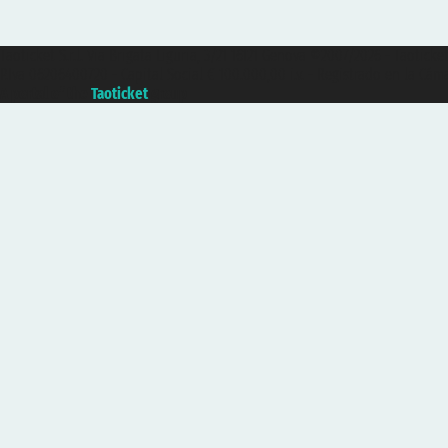
Taoticket S.r.l. Via Brigata Liguria, 3/21 16121 Genova ©2007/2026 - Taotick
P.Iva 06206400720 - Capital Social € 100.000,00 i.v. - Registrado en la Cá
A portal of the
Taoticket
group