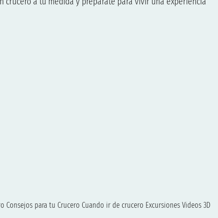
n crucero a tu medida y prepárate para vivir una experiencia
ro
Consejos para tu Crucero
Cuando ir de crucero
Excursiones
Videos 3D