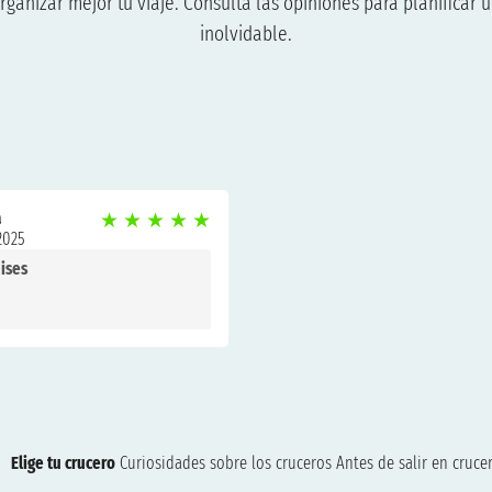
anizar mejor tu viaje. Consulta las opiniones para planificar u
inolvidable.
a
★
★
★
★
★
2025
ises
Elige tu crucero
Curiosidades sobre los cruceros
Antes de salir en cruce