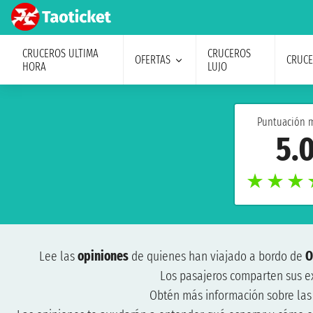
CRUCEROS ULTIMA
CRUCEROS
OFERTAS
CRUC
HORA
LUJO
Puntuación 
5.
★
★
★
Lee las
opiniones
de quienes han viajado a bordo de
O
Los pasajeros comparten sus e
Obtén más información sobre la