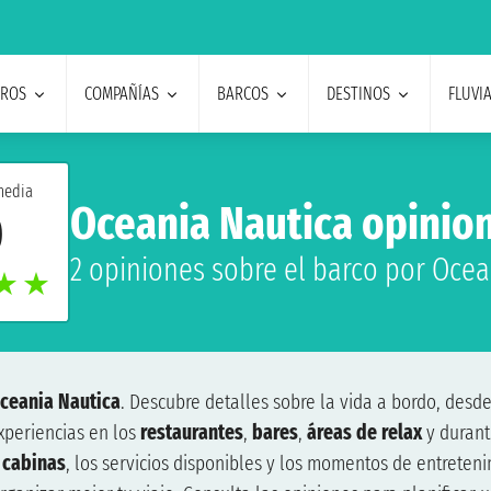
EROS
COMPAÑÍAS
BARCOS
DESTINOS
FLUVI
media
Oceania Nautica opinio
0
2 opiniones sobre el barco por Ocea
★
★
ceania Nautica
. Descubre detalles sobre la vida a bordo, desde
xperiencias en los
restaurantes
,
bares
,
áreas de relax
y durant
s
cabinas
, los servicios disponibles y los momentos de entreteni