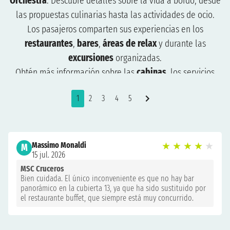
Orchestra
. Descubre detalles sobre la vida a bordo, desde
las propuestas culinarias hasta las actividades de ocio.
Los pasajeros comparten sus experiencias en los
restaurantes
,
bares
,
áreas de relax
y durante las
excursiones
organizadas.
Obtén más información sobre las
cabinas
, los servicios
disponibles y los momentos de entretenimiento vividos
1
2
3
4
5
durante el crucero.
Las opiniones te ayudarán a entender qué esperar y cómo
organizar mejor tu viaje. Consulta las opiniones para
planificar un crucero a tu medida y prepárate para vivir
Massimo Monaldi
★
★
★
★
★
M
15 jul. 2026
una experiencia inolvidable.
MSC Cruceros
Bien cuidada. El único inconveniente es que no hay bar
panorámico en la cubierta 13, ya que ha sido sustituido por
el restaurante buffet, que siempre está muy concurrido.