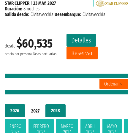
STAR CLIPPER
|
23 MAY. 2027
Duración:
8 noches
Salida desde:
Civitavecchia
Desembarque:
Civitavecchia
Detalles
$60,535
desde
Reservar
precio por persona
Tasas portuarias
Ordenar
2026
2028
2027
ENERO
FEBRERO
MARZO
ABRIL
MAYO
JU
2027
2027
2027
2027
2027
2