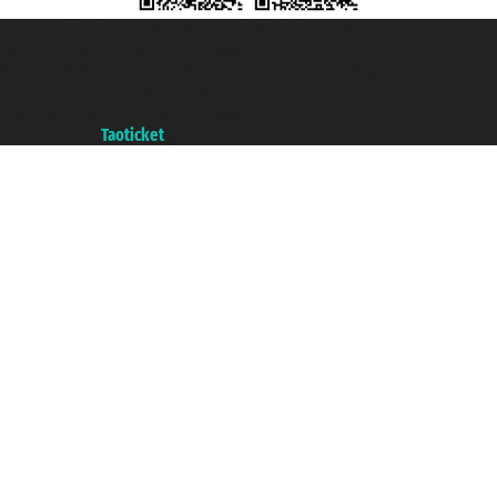
Taoticket S.r.l. Via Brigata Liguria, 3/21 16121 Genova ©2007/2026 -
Taoticket ® es una Marca Registrada
P.Iva 06206400720 - Capital Social € 100.000,00 i.v. - Registrado en la
Cámara de Comercio de Génova con REA 433093. - Aut. Prov. n° 6167/131601
- Seguro Unipol - polizza n. 206484182
A portal of the
Taoticket
group