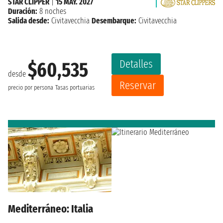
STAR CLIPPER
|
15 MAY. 2027
Duración:
8 noches
Salida desde:
Civitavecchia
Desembarque:
Civitavecchia
Detalles
$60,535
desde
Reservar
precio por persona
Tasas portuarias
Mediterráneo: Italia