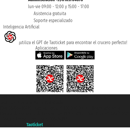
lun-vie 09:00 - 12:00 y 15:00 - 17:00
Asistencia gratuita
Soporte especializado
Inteligencia Artificial
¡utiliza el GPT de Taoticket para encontrar el crucero perfecto!
Aplicaciones
Taoticket S.r.l. Via Brigata Liguria, 3/21 16121 Genova ©2007/2026 -
Taoticket ® es una Marca Registrada
P.Iva 06206400720 - Capital Social € 100.000,00 i.v. - Registrado en la
Cámara de Comercio de Génova con REA 433093. - Aut. Prov. n° 6167/131601
- Seguro Unipol - polizza n. 206484182
A portal of the
Taoticket
group