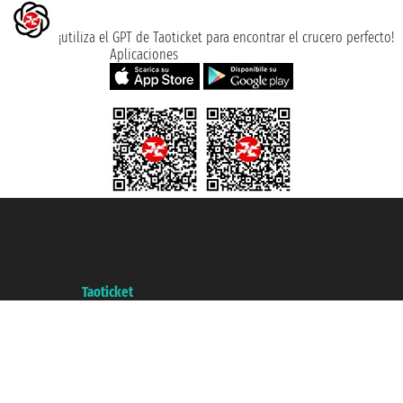
¡utiliza el GPT de Taoticket para encontrar el crucero perfecto!
Aplicaciones
Taoticket S.r.l. Via Brigata Liguria, 3/21 16121 Genova ©2007/2026 -
Taoticket ® es una Marca Registrada
P.Iva 06206400720 - Capital Social € 100.000,00 i.v. - Registrado en la
Cámara de Comercio de Génova con REA 433093. - Aut. Prov. n° 6167/131601
- Seguro Unipol - polizza n. 206484182
A portal of the
Taoticket
group