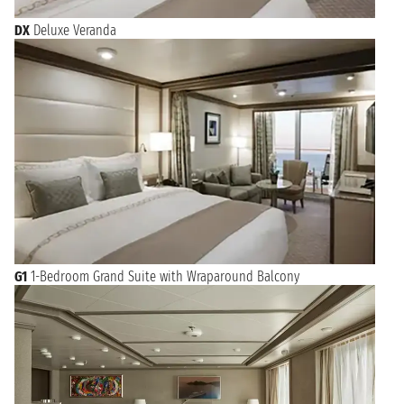
sábado, 19 de septiembre de
SOUTHAMPTON
DX
Deluxe Veranda
2026
7:00
G1
1-Bedroom Grand Suite with Wraparound Balcony