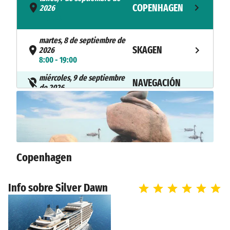
COPENHAGEN
2026
- 19:00
martes, 8 de septiembre de
SKAGEN
2026
8:00 - 19:00
miércoles, 9 de septiembre
NAVEGACIÓN
de 2026
jueves, 10 de septiembre de
LERWICK
2026
8:00 - 19:00
viernes, 11 de septiembre de
Copenhagen
KIRKWALL
2026
8:00 - 19:00
sábado, 12 de septiembre de
Info sobre Silver Dawn
NAVEGACIÓN
2026
domingo, 13 de septiembre
LIVERPOOL
de 2026