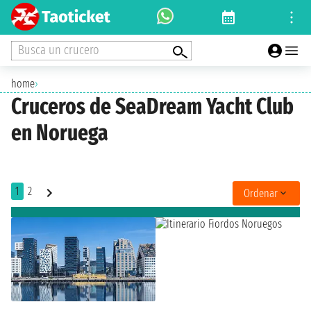
Busca un crucero
home
›
Cruceros de SeaDream Yacht Club
en Noruega
1
2
Ordenar