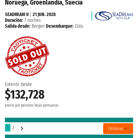
Noruega, Groenlandia, Suecia
SEADREAM II
|
21 JUN. 2028
Duración:
7 noches
Salida desde:
Bergen
Desembarque:
Oslo
Exteriór desde
$132,728
precio por persona
Tasas portuarias
1
2
Ordenar