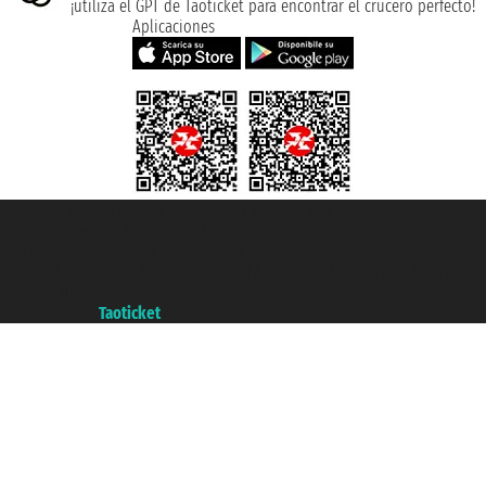
¡utiliza el GPT de Taoticket para encontrar el crucero perfecto!
Aplicaciones
Taoticket S.r.l. Via Brigata Liguria, 3/21 16121 Genova ©2007/2026 -
Taoticket ® es una Marca Registrada
P.Iva 06206400720 - Capital Social € 100.000,00 i.v. - Registrado en la
Cámara de Comercio de Génova con REA 433093. - Aut. Prov. n° 6167/131601
- Seguro Unipol - polizza n. 206484182
A portal of the
Taoticket
group