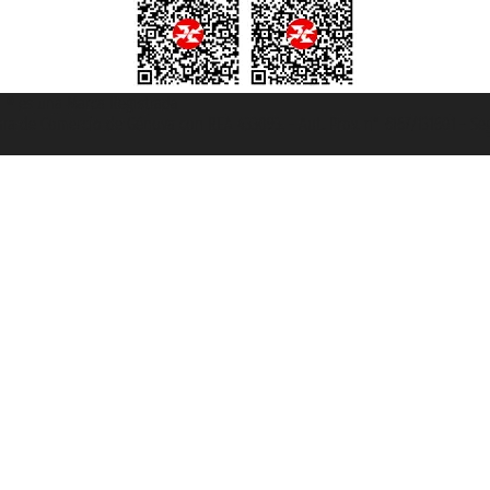
et ® es una Marca Registrada
mara de Comercio de Génova con REA 433093. - Aut. Prov. n° 6167/131601 - Se