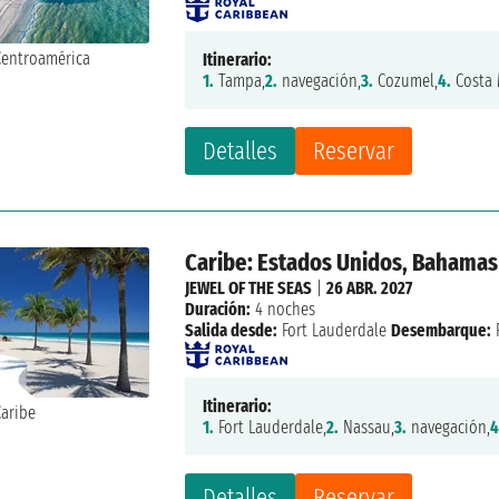
Itinerario:
1.
Tampa,
2.
navegación,
3.
Cozumel,
4.
Costa 
Detalles
Reservar
Caribe: Estados Unidos, Bahamas
JEWEL OF THE SEAS
|
26 ABR. 2027
Duración:
4 noches
Salida desde:
Fort Lauderdale
Desembarque:
Itinerario:
1.
Fort Lauderdale,
2.
Nassau,
3.
navegación,
4
Detalles
Reservar