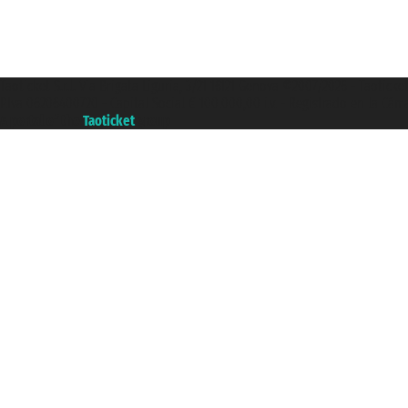
Taoticket S.r.l. Via Brigata Liguria, 3/21 16121 Genova ©2007/2026 - Taotick
P.Iva 06206400720 - Capital Social € 100.000,00 i.v. - Registrado en la Cá
A portal of the
Taoticket
group