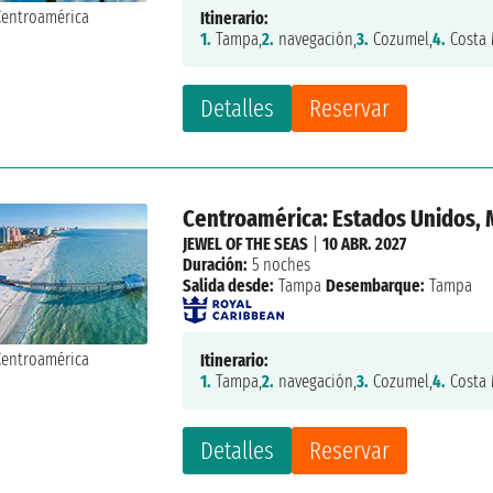
Itinerario:
1.
Tampa,
2.
navegación,
3.
Cozumel,
4.
Costa 
Detalles
Reservar
Centroamérica: Estados Unidos, 
JEWEL OF THE SEAS
|
10 ABR. 2027
Duración:
5 noches
Salida desde:
Tampa
Desembarque:
Tampa
Itinerario:
1.
Tampa,
2.
navegación,
3.
Cozumel,
4.
Costa 
Detalles
Reservar