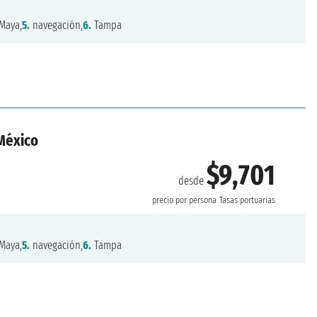
Maya,
5.
navegación,
6.
Tampa
México
$9,701
desde
precio por persona
Tasas portuarias
Maya,
5.
navegación,
6.
Tampa