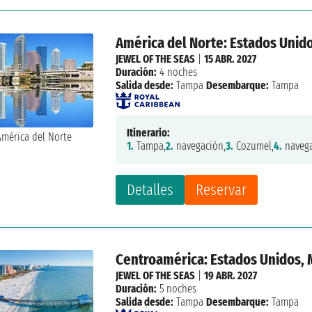
América del Norte: Estados Unid
JEWEL OF THE SEAS
|
15 ABR. 2027
Duración:
4 noches
Salida desde:
Tampa
Desembarque:
Tampa
Itinerario:
1.
Tampa,
2.
navegación,
3.
Cozumel,
4.
navega
Detalles
Reservar
Centroamérica: Estados Unidos, 
JEWEL OF THE SEAS
|
19 ABR. 2027
Duración:
5 noches
Salida desde:
Tampa
Desembarque:
Tampa