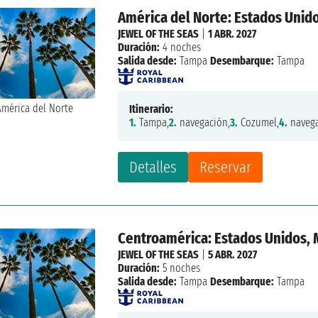
América del Norte: Estados Unid
JEWEL OF THE SEAS
|
1 ABR. 2027
Duración:
4 noches
Salida desde:
Tampa
Desembarque:
Tampa
Itinerario:
1.
Tampa,
2.
navegación,
3.
Cozumel,
4.
navega
Detalles
Reservar
Centroamérica: Estados Unidos, 
JEWEL OF THE SEAS
|
5 ABR. 2027
Duración:
5 noches
Salida desde:
Tampa
Desembarque:
Tampa