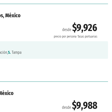
os, México
$9,926
desde
precio por persona
Tasas portuarias
ción,
5.
Tampa
México
$9,988
desde