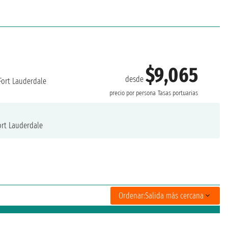
$9,065
desde
Fort Lauderdale
precio por persona
Tasas portuarias
rt Lauderdale
Ordenar:
Salida más cercana