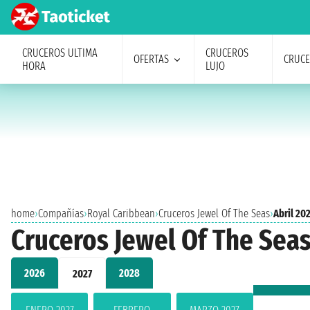
CRUCEROS ULTIMA
CRUCEROS
OFERTAS
CRUC
HORA
LUJO
home
›
Compañías
›
Royal Caribbean
›
Cruceros Jewel Of The Seas
›
Abril 20
Cruceros Jewel Of The Seas
2026
2028
2027