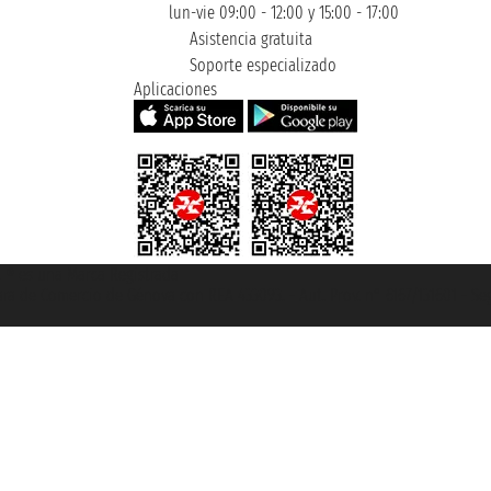
lun-vie 09:00 - 12:00 y 15:00 - 17:00
Asistencia gratuita
Soporte especializado
Aplicaciones
et ® es una Marca Registrada
mara de Comercio de Génova con REA 433093. - Aut. Prov. n° 6167/131601 - Se