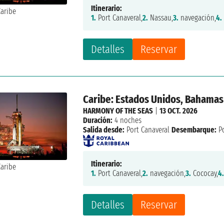
Itinerario:
1.
Port Canaveral,
2.
Nassau,
3.
navegación,
4.
Detalles
Reservar
Caribe: Estados Unidos, Bahamas
HARMONY OF THE SEAS
|
13 OCT. 2026
Duración:
4 noches
Salida desde:
Port Canaveral
Desembarque:
Po
Itinerario:
1.
Port Canaveral,
2.
navegación,
3.
Cococay,
4
Detalles
Reservar