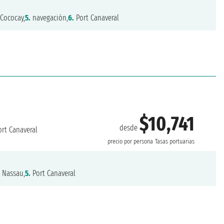
Cococay,
5.
navegación,
6.
Port Canaveral
$10,741
desde
rt Canaveral
precio por persona
Tasas portuarias
.
Nassau,
5.
Port Canaveral