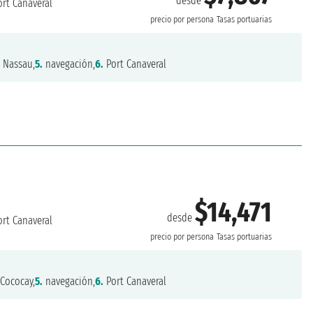
desde
rt Canaveral
precio por persona
Tasas portuarias
.
Nassau,
5.
navegación,
6.
Port Canaveral
$14,471
desde
rt Canaveral
precio por persona
Tasas portuarias
Cococay,
5.
navegación,
6.
Port Canaveral