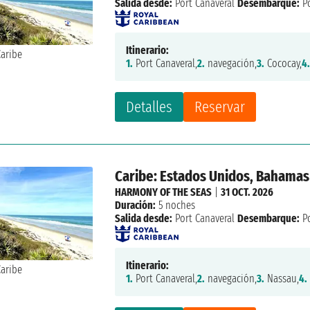
Salida desde:
Port Canaveral
Desembarque:
Po
Itinerario:
1.
Port Canaveral,
2.
navegación,
3.
Cococay,
4
Detalles
Reservar
Caribe: Estados Unidos, Bahamas
HARMONY OF THE SEAS
|
31 OCT. 2026
Duración:
5 noches
Salida desde:
Port Canaveral
Desembarque:
Po
Itinerario:
1.
Port Canaveral,
2.
navegación,
3.
Nassau,
4.