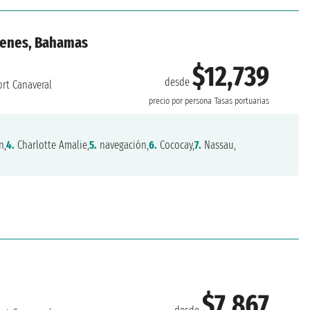
rgenes, Bahamas
$12,739
desde
rt Canaveral
precio por persona
Tasas portuarias
n,
4.
Charlotte Amalie,
5.
navegación,
6.
Cococay,
7.
Nassau,
$7,867