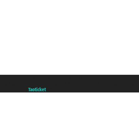
Taoticket S.r.l. Via Brigata Liguria, 3/21 16121 Genova ©2007/2026 - Taotick
P.Iva 06206400720 - Capital Social € 100.000,00 i.v. - Registrado en la Cá
A portal of the
Taoticket
group