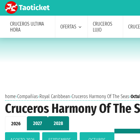
CRUCEROS ULTIMA
CRUCEROS
OFERTAS
CRUC
HORA
LUJO
home
›
Compañías
›
Royal Caribbean
›
Cruceros Harmony Of The Seas
›
Octu
Cruceros Harmony Of The S
2027
2028
2026