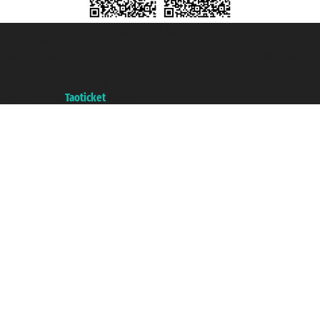
Taoticket S.r.l. Via Brigata Liguria, 3/21 16121 Genova ©2007/2026 -
Taoticket ® es una Marca Registrada
P.Iva 06206400720 - Capital Social € 100.000,00 i.v. - Registrado en la
Cámara de Comercio de Génova con REA 433093. - Aut. Prov. n° 6167/131601
- Seguro Unipol - polizza n. 206484182
A portal of the
Taoticket
group