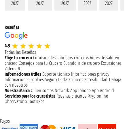
2027
2027
2027
2027
2027
2
Reseñas
4.9
Todas las Reseñas
Elige tu crucero
Curiosidades sobre los cruceros
Antes de salir en
crucero
Consejos para tu Crucero
Cuando ir de crucero
Excursiones
Videos 3D
Informaciones Utiles
Soporte técnico
Informaciones privacy
Informaciones cookies
Seguro
Declaración de accesibilidad
Trabaja
con nosotros
Nuestra Marca
Quien somos
Network
App Iphone
App Android
Servicios para los cruceristas
Reseñas cruceros
Pago online
Observatorio Taoticket
Pagos