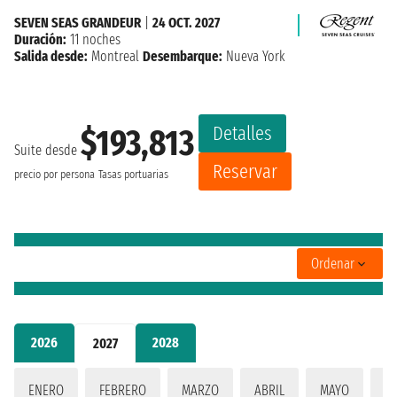
SEVEN SEAS GRANDEUR
|
24 OCT. 2027
Duración:
11 noches
Salida desde:
Montreal
Desembarque:
Nueva York
Detalles
$193,813
Suite desde
Reservar
precio por persona
Tasas portuarias
Ordenar
2026
2028
2027
ENERO
FEBRERO
MARZO
ABRIL
MAYO
JU