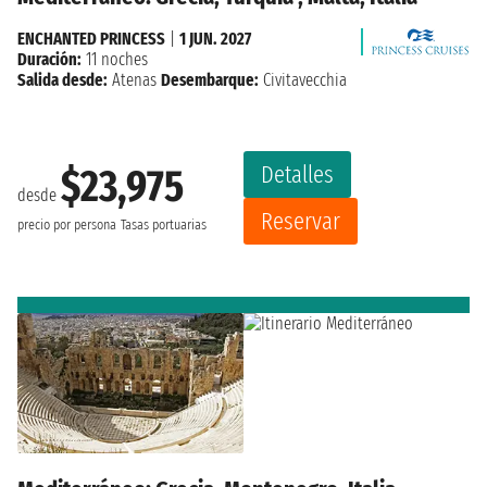
ENCHANTED PRINCESS
|
1 JUN. 2027
Duración:
11 noches
Salida desde:
Atenas
Desembarque:
Civitavecchia
Detalles
$23,975
desde
Reservar
precio por persona
Tasas portuarias