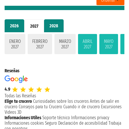
Ordenar
2026
2028
2027
ENERO
FEBRERO
MARZO
ABRIL
MAYO
JU
2027
2027
2027
2027
2027
2
Reseñas
4.9
Todas las Reseñas
Elige tu crucero
Curiosidades sobre los cruceros
Antes de salir en
crucero
Consejos para tu Crucero
Cuando ir de crucero
Excursiones
Videos 3D
Informaciones Utiles
Soporte técnico
Informaciones privacy
Informaciones cookies
Seguro
Declaración de accesibilidad
Trabaja
con nosotros