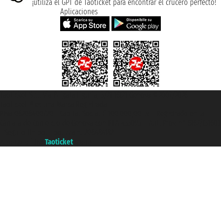
¡utiliza el GPT de Taoticket para encontrar el crucero perfecto!
Aplicaciones
Taoticket S.r.l. Via Brigata Liguria, 3/21 16121 Genova ©2007/2026 -
Taoticket ® es una Marca Registrada
P.Iva 06206400720 - Capital Social € 100.000,00 i.v. - Registrado en la
Cámara de Comercio de Génova con REA 433093. - Aut. Prov. n° 6167/131601
- Seguro Unipol - polizza n. 206484182
A portal of the
Taoticket
group