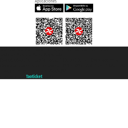
Aplicaciones
Taoticket S.r.l. Via Brigata Liguria, 3/21 16121 Genova ©2007/2026 -
Taoticket ® es una Marca Registrada
P.Iva 06206400720 - Capital Social € 100.000,00 i.v. - Registrado en la
Cámara de Comercio de Génova con REA 433093. - Aut. Prov. n° 6167/131601
- Seguro Unipol - polizza n. 206484182
A portal of the
Taoticket
group