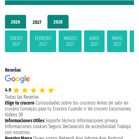
2026
2028
2027
ENERO
FEBRERO
MARZO
ABRIL
MAYO
JU
2027
2027
2027
2027
2027
2
Reseñas
4.9
Todas las Reseñas
Elige tu crucero
Curiosidades sobre los cruceros
Antes de salir en
crucero
Consejos para tu Crucero
Cuando ir de crucero
Excursiones
Videos 3D
Informaciones Utiles
Soporte técnico
Informaciones privacy
Informaciones cookies
Seguro
Declaración de accesibilidad
Trabaja
con nosotros
Nuestra Marca
Quien somos
Network
App Iphone
App Android