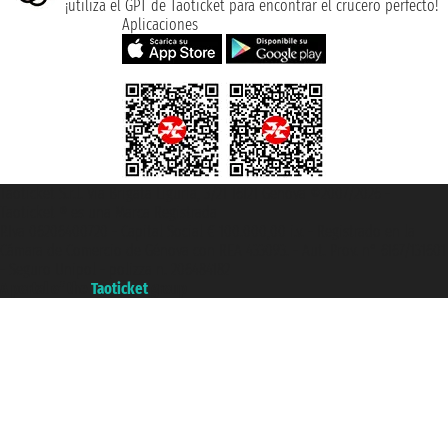
¡utiliza el GPT de Taoticket para encontrar el crucero perfecto!
Aplicaciones
Taoticket S.r.l. Via Brigata Liguria, 3/21 16121 Genova ©2007/2026 -
Taoticket ® es una Marca Registrada
P.Iva 06206400720 - Capital Social € 100.000,00 i.v. - Registrado en la
Cámara de Comercio de Génova con REA 433093. - Aut. Prov. n° 6167/131601
- Seguro Unipol - polizza n. 206484182
A portal of the
Taoticket
group