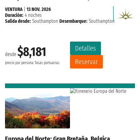
VENTURA
|
13 NOV. 2026
Duración:
4 noches
Salida desde:
Southampton
Desembarque:
Southampton
Detalles
$8,181
desde
Reservar
precio por persona
Tasas portuarias
Europa del Norte: Gran Bretaña, Belgica