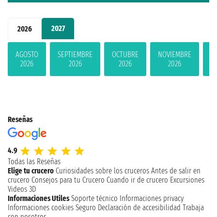
2027
2026
AGOSTO
SEPTIEMBRE
OCTUBRE
NOVIEMBRE
D
2026
2026
2026
2026
Reseñas
4.9
Todas las Reseñas
Elige tu crucero
Curiosidades sobre los cruceros
Antes de salir en
crucero
Consejos para tu Crucero
Cuando ir de crucero
Excursiones
Videos 3D
Informaciones Utiles
Soporte técnico
Informaciones privacy
Informaciones cookies
Seguro
Declaración de accesibilidad
Trabaja
con nosotros