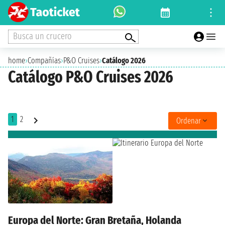
Busca un crucero
home
›
Compañías
›
P&O Cruises
›
Catálogo 2026
Catálogo P&O Cruises 2026
1
2
Ordenar
Europa del Norte: Gran Bretaña, Holanda