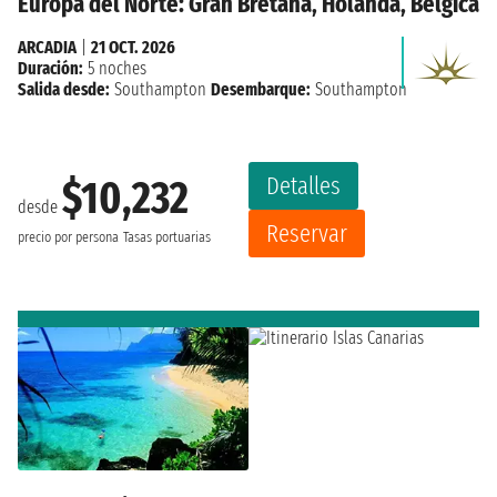
Europa del Norte: Gran Bretaña, Holanda, Belgica
ARCADIA
|
21 OCT. 2026
Duración:
5 noches
Salida desde:
Southampton
Desembarque:
Southampton
Detalles
$10,232
desde
Reservar
precio por persona
Tasas portuarias