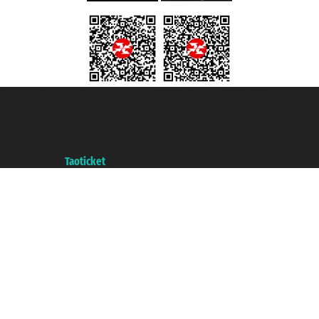
Taoticket S.r.l. Via Brigata Liguria, 3/21 16121 Genova ©2007/2026 -
Taoticket ® es una Marca Registrada
P.Iva 06206400720 - Capital Social € 100.000,00 i.v. - Registrado en la
Cámara de Comercio de Génova con REA 433093. - Aut. Prov. n° 6167/131601
- Seguro Unipol - polizza n. 206484182
A portal of the
Taoticket
group