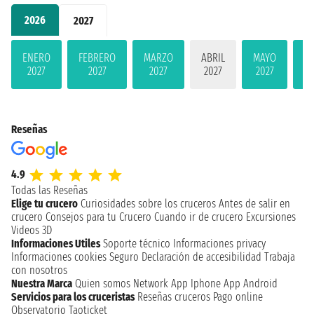
2026
2027
ENERO
FEBRERO
MARZO
ABRIL
MAYO
JU
2027
2027
2027
2027
2027
2
Reseñas
4.9
Todas las Reseñas
Elige tu crucero
Curiosidades sobre los cruceros
Antes de salir en
crucero
Consejos para tu Crucero
Cuando ir de crucero
Excursiones
Videos 3D
Informaciones Utiles
Soporte técnico
Informaciones privacy
Informaciones cookies
Seguro
Declaración de accesibilidad
Trabaja
con nosotros
Nuestra Marca
Quien somos
Network
App Iphone
App Android
Servicios para los cruceristas
Reseñas cruceros
Pago online
Observatorio Taoticket