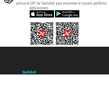
¡utiliza el GPT de Taoticket para encontrar el crucero perfecto!
Aplicaciones
Taoticket S.r.l. Via Brigata Liguria, 3/21 16121 Genova ©2007/2026 -
Taoticket ® es una Marca Registrada
P.Iva 06206400720 - Capital Social € 100.000,00 i.v. - Registrado en la
Cámara de Comercio de Génova con REA 433093. - Aut. Prov. n° 6167/131601
- Seguro Unipol - polizza n. 206484182
A portal of the
Taoticket
group