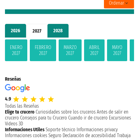
Ordenar
2026
2028
2027
ENERO
FEBRERO
MARZO
ABRIL
MAYO
JU
2027
2027
2027
2027
2027
2
Reseñas
4.9
Todas las Reseñas
Elige tu crucero
Curiosidades sobre los cruceros
Antes de salir en
crucero
Consejos para tu Crucero
Cuando ir de crucero
Excursiones
Videos 3D
Informaciones Utiles
Soporte técnico
Informaciones privacy
Informaciones cookies
Seguro
Declaración de accesibilidad
Trabaja