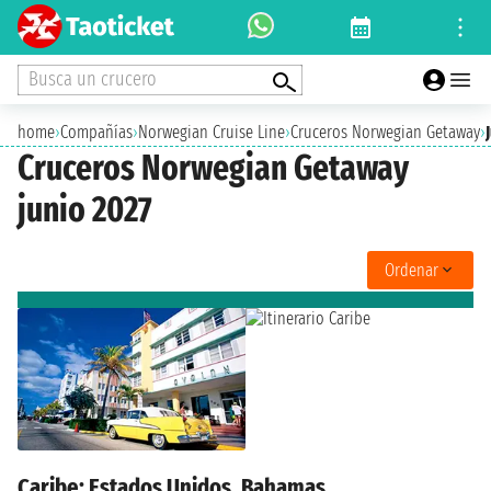
Busca un crucero
home
›
Compañías
›
Norwegian Cruise Line
›
Cruceros Norwegian Getaway
›
Cruceros Norwegian Getaway
junio 2027
Ordenar
Caribe: Estados Unidos, Bahamas