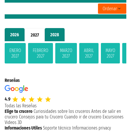
Ordenar
2026
2028
2027
ENERO
FEBRERO
MARZO
ABRIL
MAYO
JU
2027
2027
2027
2027
2027
2
Reseñas
4.9
Todas las Reseñas
Elige tu crucero
Curiosidades sobre los cruceros
Antes de salir en
crucero
Consejos para tu Crucero
Cuando ir de crucero
Excursiones
Videos 3D
Informaciones Utiles
Soporte técnico
Informaciones privacy