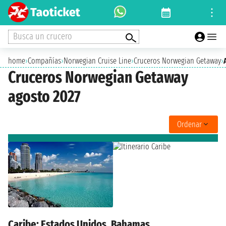
Busca un crucero
home
›
Compañías
›
Norwegian Cruise Line
›
Cruceros Norwegian Getaway
›
Cruceros Norwegian Getaway
agosto 2027
Ordenar
Caribe: Estados Unidos, Bahamas