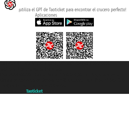
¡utiliza el GPT de Taoticket para encontrar el crucero perfecto!
Aplicaciones
Taoticket S.r.l. Via Brigata Liguria, 3/21 16121 Genova ©2007/2026 -
Taoticket ® es una Marca Registrada
P.Iva 06206400720 - Capital Social € 100.000,00 i.v. - Registrado en la
Cámara de Comercio de Génova con REA 433093. - Aut. Prov. n° 6167/131601
- Seguro Unipol - polizza n. 206484182
A portal of the
Taoticket
group