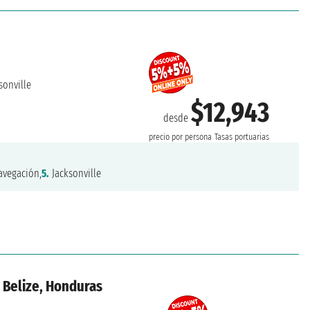
sonville
$12,943
desde
precio por persona
Tasas portuarias
vegación,
5.
Jacksonville
 Belize, Honduras