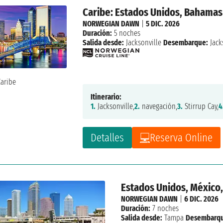
Caribe: Estados Unidos, Bahamas
NORWEGIAN DAWN
|
5 DIC. 2026
Duración:
5 noches
Salida desde:
Jacksonville
Desembarque:
Jack
Itinerario:
1.
Jacksonville,
2.
navegación,
3.
Stirrup Cay,
4
Detalles
Reserva Online
Estados Unidos, México,
NORWEGIAN DAWN
|
6 DIC. 2026
Duración:
7 noches
Salida desde:
Tampa
Desembarqu