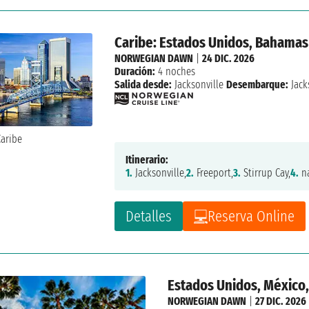
Caribe: Estados Unidos, Bahamas
NORWEGIAN DAWN
|
24 DIC. 2026
Duración:
4 noches
Salida desde:
Jacksonville
Desembarque:
Jack
Itinerario:
1.
Jacksonville,
2.
Freeport,
3.
Stirrup Cay,
4.
na
Detalles
Reserva Online
Estados Unidos, México,
NORWEGIAN DAWN
|
27 DIC. 2026