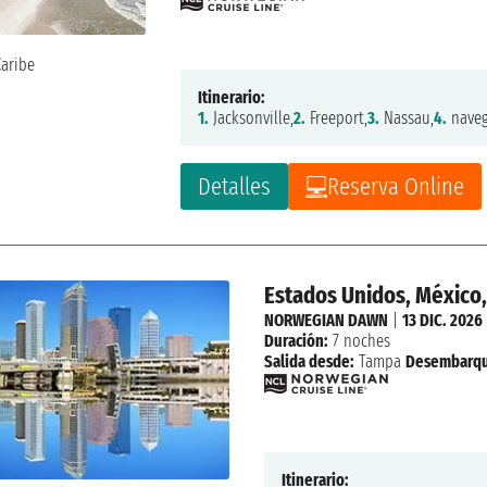
Itinerario:
1.
Jacksonville,
2.
Freeport,
3.
Nassau,
4.
naveg
Detalles
Reserva Online
Estados Unidos, México,
NORWEGIAN DAWN
|
13 DIC. 2026
Duración:
7 noches
Salida desde:
Tampa
Desembarqu
Itinerario: