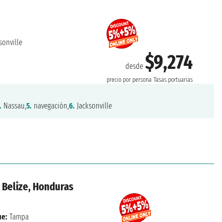
sonville
$9,274
desde
precio por persona
Tasas portuarias
.
Nassau,
5.
navegación,
6.
Jacksonville
 Belize, Honduras
e:
Tampa