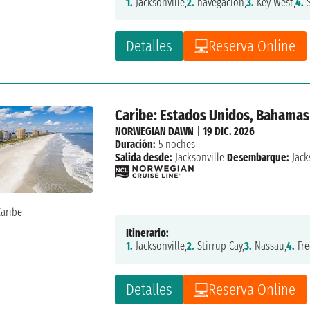
1.
Jacksonville,
2.
navegación,
3.
Key West,
4.
S
Detalles
Reserva Online
Caribe: Estados Unidos, Bahamas
NORWEGIAN DAWN
|
19 DIC. 2026
Duración:
5 noches
Salida desde:
Jacksonville
Desembarque:
Jack
Itinerario:
1.
Jacksonville,
2.
Stirrup Cay,
3.
Nassau,
4.
Fre
Detalles
Reserva Online