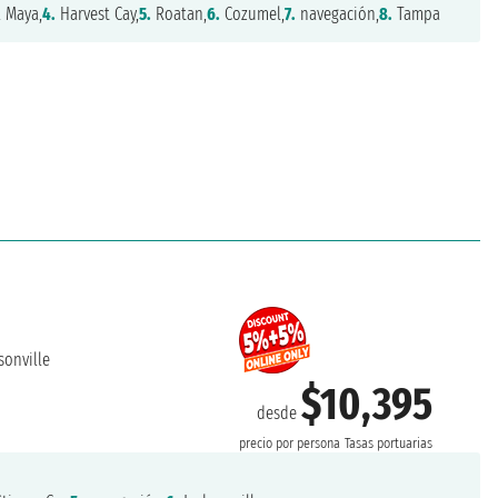
 Maya,
4.
Harvest Cay,
5.
Roatan,
6.
Cozumel,
7.
navegación,
8.
Tampa
sonville
$10,395
desde
precio por persona
Tasas portuarias