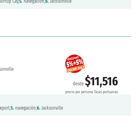
tirrup Cay,
5.
navegación,
6.
Jacksonville
sonville
$11,516
desde
precio por persona
Tasas portuarias
eport,
5.
navegación,
6.
Jacksonville