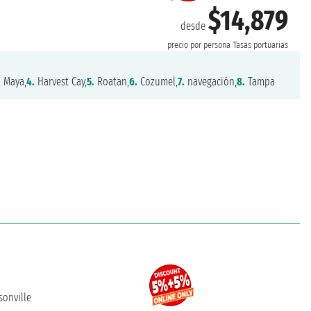
$14,879
desde
precio por persona
Tasas portuarias
 Maya,
4.
Harvest Cay,
5.
Roatan,
6.
Cozumel,
7.
navegación,
8.
Tampa
sonville