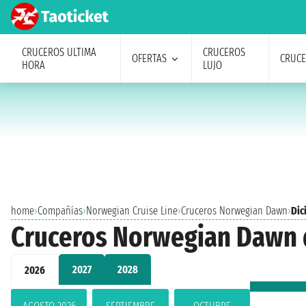
CRUCEROS ULTIMA
CRUCEROS
OFERTAS
CRUC
HORA
LUJO
home
›
Compañías
›
Norwegian Cruise Line
›
Cruceros Norwegian Dawn
›
Dic
Cruceros Norwegian Dawn 
2027
2028
2026