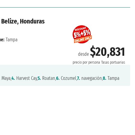
 Belize, Honduras
e:
Tampa
$20,831
desde
precio por persona
Tasas portuarias
 Maya,
4.
Harvest Cay,
5.
Roatan,
6.
Cozumel,
7.
navegación,
8.
Tampa