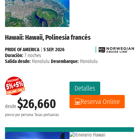
Hawaii: Hawaii, Polinesia francés
PRIDE OF AMERICA
|
5 SEP. 2026
Duración:
7 noches
Salida desde:
Honolulu
Desembarque:
Honolulu
Detalles
$26,660
Reserva Online
desde
precio por persona
Tasas portuarias