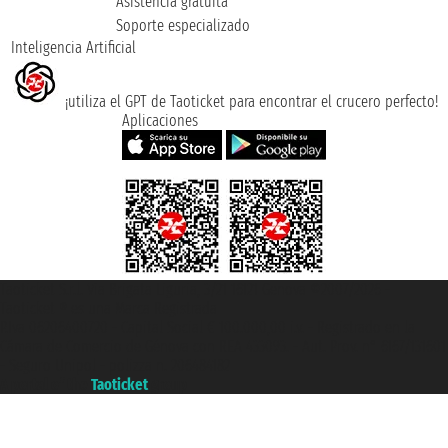
Asistencia gratuita
Soporte especializado
Inteligencia Artificial
¡utiliza el GPT de Taoticket para encontrar el crucero perfecto!
Aplicaciones
Taoticket S.r.l. Via Brigata Liguria, 3/21 16121 Genova ©2007/2026 -
Taoticket ® es una Marca Registrada
P.Iva 06206400720 - Capital Social € 100.000,00 i.v. - Registrado en la
Cámara de Comercio de Génova con REA 433093. - Aut. Prov. n° 6167/131601
- Seguro Unipol - polizza n. 206484182
A portal of the
Taoticket
group