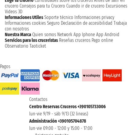
Elige tu crucero
Curiosidades sobre los cruceros
Antes de salir en
crucero
Consejos para tu Crucero
Cuando ir de crucero
Excursiones
Videos 3D
Informaciones Utiles
Soporte técnico
Informaciones privacy
Informaciones cookies
Seguro
Declaración de accesibilidad
Trabaja
con nosotros
Nuestra Marca
Quien somos
Network
App Iphone
App Android
Servicios para los cruceristas
Reseñas cruceros
Pago online
Observatorio Taoticket
Pagos
Contactos
Centro Reservas Cruceros +390105733006
lun-vie 9/19 - sáb 9/13 (32 lineas)
Administración +390105704878
lun-vie 09:00 - 12:00 y 15:00 - 17:00