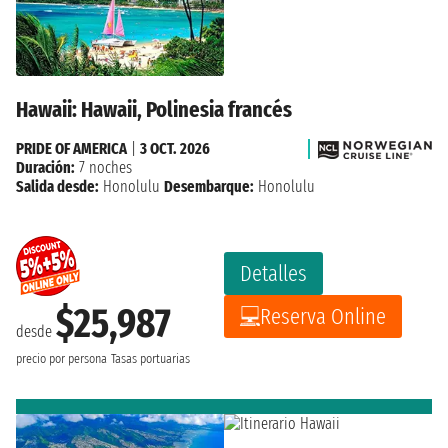
Hawaii: Hawaii, Polinesia francés
PRIDE OF AMERICA
|
3 OCT. 2026
Duración:
7 noches
Salida desde:
Honolulu
Desembarque:
Honolulu
Detalles
$25,987
Reserva Online
desde
precio por persona
Tasas portuarias