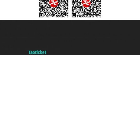
Taoticket S.r.l. Via Brigata Liguria, 3/21 16121 Genova ©2007/2026 -
Taoticket ® es una Marca Registrada
P.Iva 06206400720 - Capital Social € 100.000,00 i.v. - Registrado en la
Cámara de Comercio de Génova con REA 433093. - Aut. Prov. n° 6167/131601
- Seguro Unipol - polizza n. 206484182
A portal of the
Taoticket
group