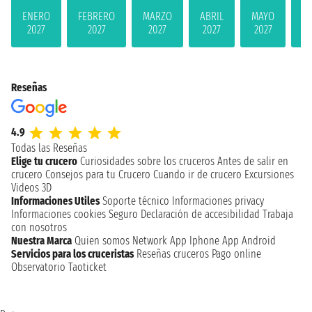
ENERO
FEBRERO
MARZO
ABRIL
MAYO
JU
2027
2027
2027
2027
2027
2
Reseñas
4.9
Todas las Reseñas
Elige tu crucero
Curiosidades sobre los cruceros
Antes de salir en
crucero
Consejos para tu Crucero
Cuando ir de crucero
Excursiones
Videos 3D
Informaciones Utiles
Soporte técnico
Informaciones privacy
Informaciones cookies
Seguro
Declaración de accesibilidad
Trabaja
con nosotros
Nuestra Marca
Quien somos
Network
App Iphone
App Android
Servicios para los cruceristas
Reseñas cruceros
Pago online
Observatorio Taoticket