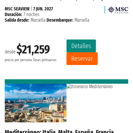
MSC SEAVIEW
|
7 JUN. 2027
Duración:
7 noches
Salida desde:
Marsella
Desembarque:
Marsella
Detalles
$21,259
desde
Reservar
precio por persona
Tasas portuarias
Mediterráneo: Italia, Malta, España, Francia