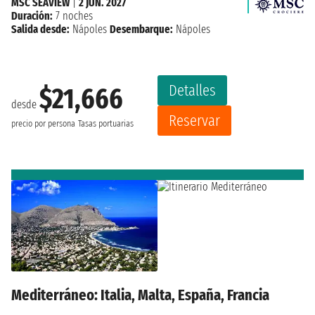
MSC SEAVIEW
|
2 JUN. 2027
Duración:
7 noches
Salida desde:
Nápoles
Desembarque:
Nápoles
Detalles
$21,666
desde
Reservar
precio por persona
Tasas portuarias
Mediterráneo: Italia, Malta, España, Francia