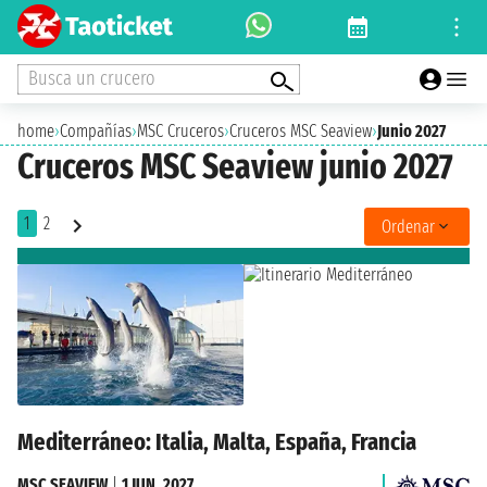
Busca un crucero
home
›
Compañías
›
MSC Cruceros
›
Cruceros MSC Seaview
›
Junio 2027
Cruceros MSC Seaview junio 2027
1
2
Ordenar
Mediterráneo: Italia, Malta, España, Francia
MSC SEAVIEW
|
1 JUN. 2027