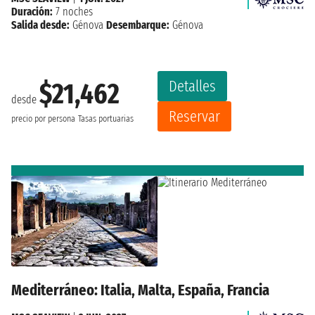
Duración:
7 noches
Salida desde:
Génova
Desembarque:
Génova
Detalles
$21,462
desde
Reservar
precio por persona
Tasas portuarias
Mediterráneo: Italia, Malta, España, Francia