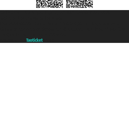
Taoticket S.r.l. Via Brigata Liguria, 3/21 16121 Genova ©2007/2026 -
Taoticket ® es una Marca Registrada
P.Iva 06206400720 - Capital Social € 100.000,00 i.v. - Registrado en la
Cámara de Comercio de Génova con REA 433093. - Aut. Prov. n° 6167/131601
- Seguro Unipol - polizza n. 206484182
A portal of the
Taoticket
group