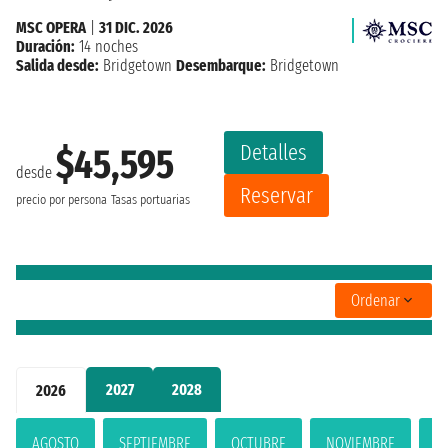
MSC OPERA
|
31 DIC. 2026
Duración:
14 noches
Salida desde:
Bridgetown
Desembarque:
Bridgetown
Detalles
$45,595
desde
Reservar
precio por persona
Tasas portuarias
Ordenar
2027
2028
2026
AGOSTO
SEPTIEMBRE
OCTUBRE
NOVIEMBRE
D