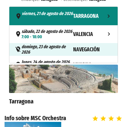
viernes, 21 de agosto de 2026
TARRAGONA
- 18:00
sábado, 22 de agosto de 2026
VALENCIA
7:00 - 18:00
domingo, 23 de agosto de
NAVEGACIÓN
2026
lunes, 24 de agosto de 2026
LIVORNO
7:00 - 20:00
martes, 25 de agosto de 2026
CIVITAVECCHIA
7:00 - 19:00
miércoles, 26 de agosto de
Tarragona
GÉNOVA
2026
9:00 - 18:00
Info sobre MSC Orchestra
jueves, 27 de agosto de 2026
MARSELLA
9:00 - 18:00