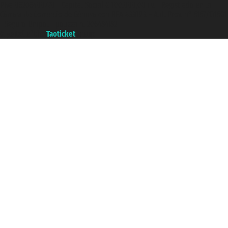
P.Iva 06206400720 - Capital Social € 100.000,00 i.v. - Registrado en la
Cámara de Comercio de Génova con REA 433093. - Aut. Prov. n° 6167/131601
- Seguro Unipol - polizza n. 206484182
A portal of the
Taoticket
group