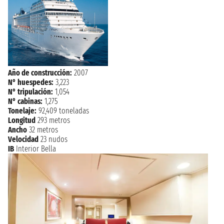
viernes, 28 de agosto de 2026
TARRAGONA
9:00
Año de construcción:
2007
N° huespedes:
3,223
N° tripulación:
1,054
N° cabinas:
1,275
Tonelaje:
92,409 toneladas
Longitud
293 metros
Ancho
32 metros
Velocidad
23 nudos
IB
Interior Bella