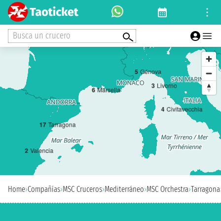
Busca un crucero
5
Génova
3
Livorno
6
Marsella
4
Civitavecchia
1
7
Tarragona
2
Valencia
Home
›
Compañías
›
MSC Cruceros
›
Mediterráneo
›
MSC Orchestra
›
Tarragona