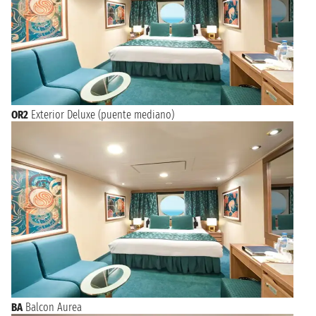
OR2
Exterior Deluxe (puente mediano)
BA
Balcon Aurea