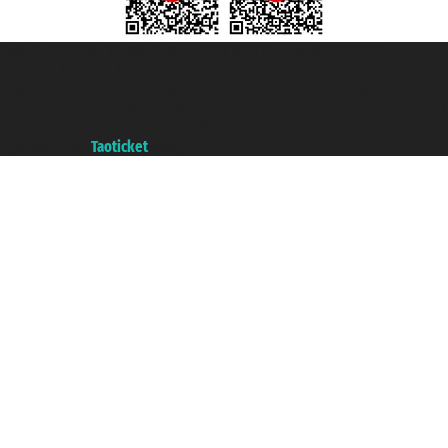
Taoticket S.r.l. Via Brigata Liguria, 3/21 16121 Genova ©2007/2026 -
Taoticket ® es una Marca Registrada
P.Iva 06206400720 - Capital Social € 100.000,00 i.v. - Registrado en la
Cámara de Comercio de Génova con REA 433093. - Aut. Prov. n° 6167/131601
- Seguro Unipol - polizza n. 206484182
A portal of the
Taoticket
group