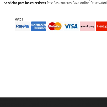
Servicios para los cruceristas
Reseñas cruceros
Pago online
Observatori
Pagos
Taoticket S.r.l. Via Brigata Liguria, 3/21 16121 Genova ©2007/2026 - Taotick
P.Iva 06206400720 - Capital Social € 100.000,00 i.v. - Registrado en la Cá