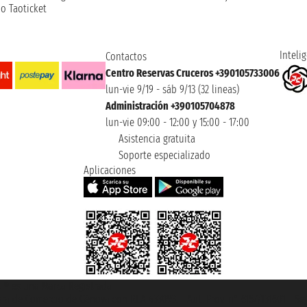
o Taoticket
Intelig
Contactos
Centro Reservas Cruceros +390105733006
lun-vie 9/19 - sáb 9/13 (32 lineas)
Administración +390105704878
lun-vie 09:00 - 12:00 y 15:00 - 17:00
Asistencia gratuita
Soporte especializado
Aplicaciones
et ® es una Marca Registrada
mara de Comercio de Génova con REA 433093. - Aut. Prov. n° 6167/131601 - Se