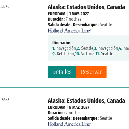
Alaska: Estados Unidos, Canada
EURODAM
|
1 MAY. 2027
Duración:
7 noches
Salida desde:
Desembarque:
Seattle
Itinerario:
1.
navegación,
2.
Seattle,
3.
navegación,
4.
nav
9.
Ketchikan,
10.
Victoria,
11.
Seattle
Detalles
Reservar
Alaska: Estados Unidos, Canada
EURODAM
|
8 MAY. 2027
Duración:
7 noches
Salida desde:
Desembarque:
Seattle