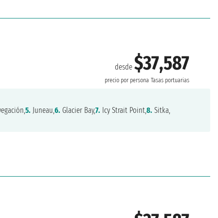
$37,587
desde
precio por persona
Tasas portuarias
egación,
5.
Juneau,
6.
Glacier Bay,
7.
Icy Strait Point,
8.
Sitka,