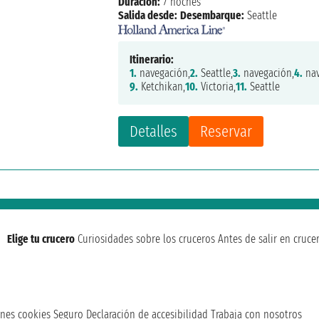
Duración:
7 noches
Salida desde:
Desembarque:
Seattle
Itinerario:
1.
navegación,
2.
Seattle,
3.
navegación,
4.
nav
9.
Ketchikan,
10.
Victoria,
11.
Seattle
Detalles
Reservar
Elige tu crucero
Curiosidades sobre los cruceros
Antes de salir en cruce
nes cookies
Seguro
Declaración de accesibilidad
Trabaja con nosotros