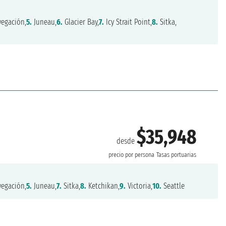
egación,
5.
Juneau,
6.
Glacier Bay,
7.
Icy Strait Point,
8.
Sitka,
$35,948
desde
precio por persona
Tasas portuarias
egación,
5.
Juneau,
7.
Sitka,
8.
Ketchikan,
9.
Victoria,
10.
Seattle