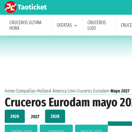
CRUCEROS ULTIMA
CRUCEROS
OFERTAS
CRUC
HORA
LUJO
home
›
Compañías
›
Holland America Line
›
Cruceros Eurodam
›
Mayo 2027
Cruceros Eurodam mayo 20
2026
2028
2027