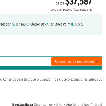
$37,587
desde
precio por persona
Tasas portuarias
egación,
5.
Juneau,
6.
Glacier Bay,
7.
Icy Strait Point,
8.
Sitka,
Ordenar:
Salida más cercana
ro
Consejos para tu Crucero
Cuando ir de crucero
Excursiones
Videos 3D
Nuestra Marca
Quien somos
Network
App Iphone
App Android