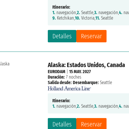
Itinerario:
1.
navegación,
2.
Seattle,
3.
navegación,
4.
nav
9.
Ketchikan,
10.
Victoria,
11.
Seattle
Detalles
Reservar
Alaska: Estados Unidos, Canada
EURODAM
|
15 MAY. 2027
Duración:
7 noches
Salida desde:
Desembarque:
Seattle
Itinerario:
1.
navegación,
2.
Seattle,
3.
navegación,
4.
nav
Detalles
Reservar