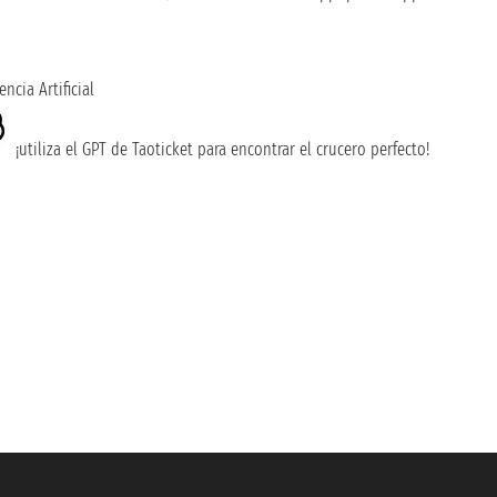
encia Artificial
¡utiliza el GPT de Taoticket para encontrar el crucero perfecto!
guro Unipol - polizza n. 206484182