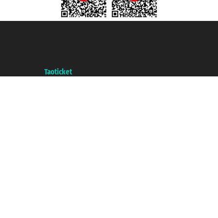
Taoticket S.r.l. Via Brigata Liguria, 3/21 16121 Genova ©2007/2026 -
Taoticket ® es una Marca Registrada
P.Iva 06206400720 - Capital Social € 100.000,00 i.v. - Registrado en la
Cámara de Comercio de Génova con REA 433093. - Aut. Prov. n° 6167/131601
- Seguro Unipol - polizza n. 206484182
A portal of the
Taoticket
group