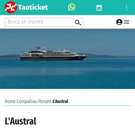
Busca un crucero
Home
›
Compañías
›
Ponant
›
L'Austral
L'Austral