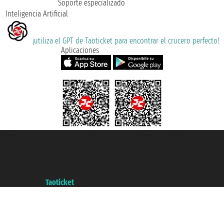
Soporte especializado
Inteligencia Artificial
¡utiliza el GPT de Taoticket para encontrar el crucero perfecto!
Aplicaciones
Taoticket S.r.l. Via Brigata Liguria, 3/21 16121 Genova ©2007/2026 -
Taoticket ® es una Marca Registrada
P.Iva 06206400720 - Capital Social € 100.000,00 i.v. - Registrado en la
Cámara de Comercio de Génova con REA 433093. - Aut. Prov. n° 6167/131601
- Seguro Unipol - polizza n. 206484182
A portal of the
Taoticket
group