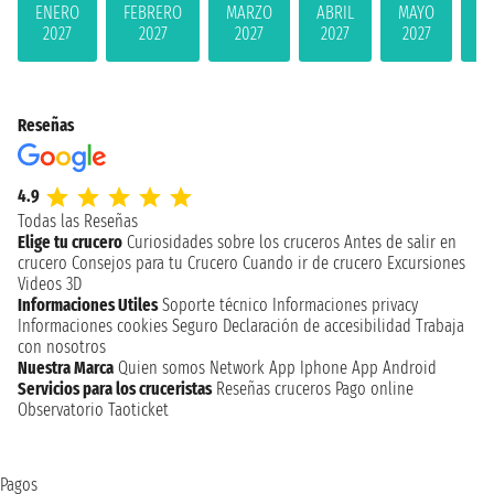
ENERO
FEBRERO
MARZO
ABRIL
MAYO
JU
2027
2027
2027
2027
2027
2
Reseñas
4.9
Todas las Reseñas
Elige tu crucero
Curiosidades sobre los cruceros
Antes de salir en
crucero
Consejos para tu Crucero
Cuando ir de crucero
Excursiones
Videos 3D
Informaciones Utiles
Soporte técnico
Informaciones privacy
Informaciones cookies
Seguro
Declaración de accesibilidad
Trabaja
con nosotros
Nuestra Marca
Quien somos
Network
App Iphone
App Android
Servicios para los cruceristas
Reseñas cruceros
Pago online
Observatorio Taoticket
Pagos