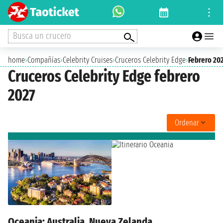
Busca un crucero
home
›
Compañías
›
Celebrity Cruises
›
Cruceros Celebrity Edge
›
Febrero 20
Cruceros Celebrity Edge febrero
2027
Ordenar
Oceania: Australia, Nueva Zelanda