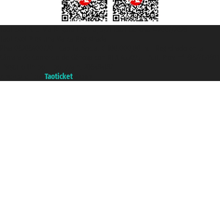
Taoticket S.r.l. Via Brigata Liguria, 3/21 16121 Genova ©2007/2026 -
Taoticket ® es una Marca Registrada
P.Iva 06206400720 - Capital Social € 100.000,00 i.v. - Registrado en la
Cámara de Comercio de Génova con REA 433093. - Aut. Prov. n° 6167/131601
- Seguro Unipol - polizza n. 206484182
A portal of the
Taoticket
group