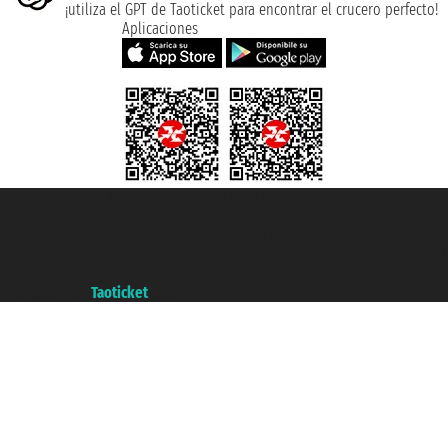
¡utiliza el GPT de Taoticket para encontrar el crucero perfecto!
Aplicaciones
Taoticket S.r.l. Via Brigata Liguria, 3/21 16121 Genova ©2007/2026 -
Taoticket ® es una Marca Registrada
P.Iva 06206400720 - Capital Social € 100.000,00 i.v. - Registrado en la
Cámara de Comercio de Génova con REA 433093. - Aut. Prov. n° 6167/131601
- Seguro Unipol - polizza n. 206484182
A portal of the
Taoticket
group