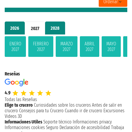
Ordenar
2026
2028
2027
ENERO
FEBRERO
MARZO
ABRIL
MAYO
JU
2027
2027
2027
2027
2027
2
Reseñas
4.9
Todas las Reseñas
Elige tu crucero
Curiosidades sobre los cruceros
Antes de salir en
crucero
Consejos para tu Crucero
Cuando ir de crucero
Excursiones
Videos 3D
Informaciones Utiles
Soporte técnico
Informaciones privacy
Informaciones cookies
Seguro
Declaración de accesibilidad
Trabaja