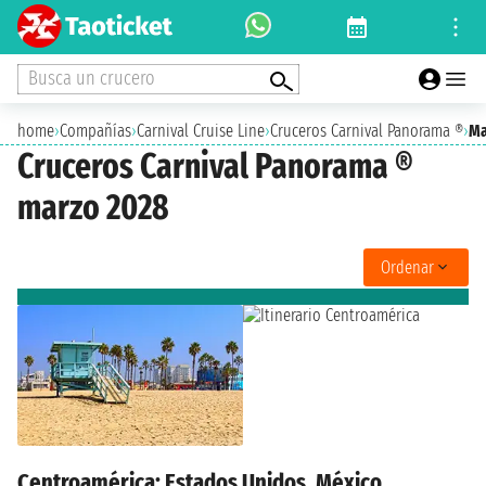
Busca un crucero
home
›
Compañías
›
Carnival Cruise Line
›
Cruceros Carnival Panorama ®
›
Ma
Cruceros Carnival Panorama ®
marzo 2028
Ordenar
Centroamérica: Estados Unidos, México