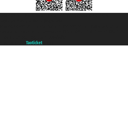
Taoticket S.r.l. Via Brigata Liguria, 3/21 16121 Genova ©2007/2026 -
Taoticket ® es una Marca Registrada
P.Iva 06206400720 - Capital Social € 100.000,00 i.v. - Registrado en la
Cámara de Comercio de Génova con REA 433093. - Aut. Prov. n° 6167/131601
- Seguro Unipol - polizza n. 206484182
A portal of the
Taoticket
group