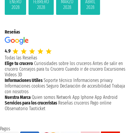
ENERO
FEBRERO
MARZO
ABRIL
2028
2028
2028
2028
Reseñas
4.9
Todas las Reseñas
Elige tu crucero
Curiosidades sobre los cruceros
Antes de salir en
crucero
Consejos para tu Crucero
Cuando ir de crucero
Excursiones
Videos 3D
Informaciones Utiles
Soporte técnico
Informaciones privacy
Informaciones cookies
Seguro
Declaración de accesibilidad
Trabaja
con nosotros
Nuestra Marca
Quien somos
Network
App Iphone
App Android
Servicios para los cruceristas
Reseñas cruceros
Pago online
Observatorio Taoticket
Pagos