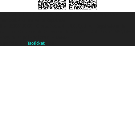
Taoticket S.r.l. Via Brigata Liguria, 3/21 16121 Genova ©2007/2026 -
Taoticket ® es una Marca Registrada
P.Iva 06206400720 - Capital Social € 100.000,00 i.v. - Registrado en la
Cámara de Comercio de Génova con REA 433093. - Aut. Prov. n° 6167/131601
- Seguro Unipol - polizza n. 206484182
A portal of the
Taoticket
group