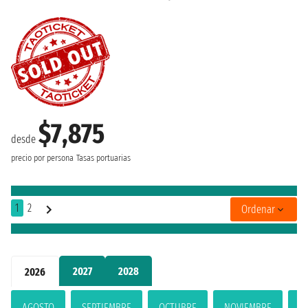
$7,875
desde
precio por persona
Tasas portuarias
1
2
Ordenar
2027
2028
2026
AGOSTO
SEPTIEMBRE
OCTUBRE
NOVIEMBRE
D