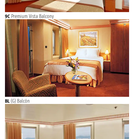
9C
Premium Vista Balcony
BL
(G) Balcón