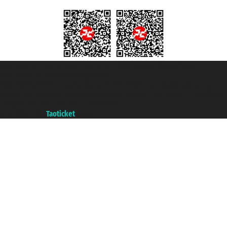
Taoticket S.r.l. Via Brigata Liguria, 3/21 16121 Genova ©2007/2026 -
Taoticket ® es una Marca Registrada
P.Iva 06206400720 - Capital Social € 100.000,00 i.v. - Registrado en la
Cámara de Comercio de Génova con REA 433093. - Aut. Prov. n° 6167/131601
- Seguro Unipol - polizza n. 206484182
A portal of the
Taoticket
group