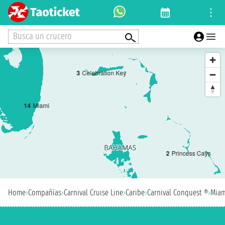
Busca un crucero
3
Celebration Key
1
4
Miami
2
Princess Cays
Home
›
Compañías
›
Carnival Cruise Line
›
Caribe
›
Carnival Conquest ®
›
Miam