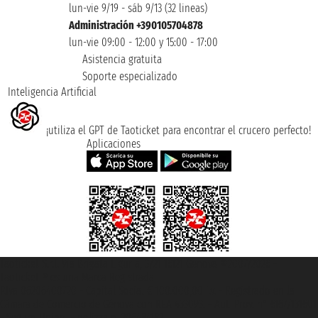
lun-vie 9/19 - sáb 9/13 (32 lineas)
Administración +390105704878
lun-vie 09:00 - 12:00 y 15:00 - 17:00
Asistencia gratuita
Soporte especializado
Inteligencia Artificial
¡utiliza el GPT de Taoticket para encontrar el crucero perfecto!
Aplicaciones
Taoticket S.r.l. Via Brigata Liguria, 3/21 16121 Genova ©2007/2026 -
Taoticket ® es una Marca Registrada
P.Iva 06206400720 - Capital Social € 100.000,00 i.v. - Registrado en la
Cámara de Comercio de Génova con REA 433093. - Aut. Prov. n° 6167/131601
- Seguro Unipol - polizza n. 206484182