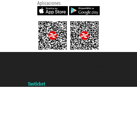
Aplicaciones
Taoticket S.r.l. Via Brigata Liguria, 3/21 16121 Genova ©2007/2026 -
Taoticket ® es una Marca Registrada
P.Iva 06206400720 - Capital Social € 100.000,00 i.v. - Registrado en la
Cámara de Comercio de Génova con REA 433093. - Aut. Prov. n° 6167/131601
- Seguro Unipol - polizza n. 206484182
A portal of the
Taoticket
group