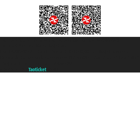
Taoticket S.r.l. Via Brigata Liguria, 3/21 16121 Genova ©2007/2026 -
Taoticket ® es una Marca Registrada
P.Iva 06206400720 - Capital Social € 100.000,00 i.v. - Registrado en la
Cámara de Comercio de Génova con REA 433093. - Aut. Prov. n° 6167/131601
- Seguro Unipol - polizza n. 206484182
A portal of the
Taoticket
group