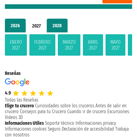
2026
2028
2027
ENERO
FEBRERO
MARZO
ABRIL
MAYO
JU
2027
2027
2027
2027
2027
2
Reseñas
4.9
Todas las Reseñas
Elige tu crucero
Curiosidades sobre los cruceros
Antes de salir en
crucero
Consejos para tu Crucero
Cuando ir de crucero
Excursiones
Videos 3D
Informaciones Utiles
Soporte técnico
Informaciones privacy
Informaciones cookies
Seguro
Declaración de accesibilidad
Trabaja
con nosotros