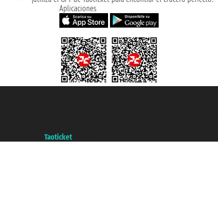
Aplicaciones
Taoticket S.r.l. Via Brigata Liguria, 3/21 16121 Genova ©2007/2026 -
Taoticket ® es una Marca Registrada
P.Iva 06206400720 - Capital Social € 100.000,00 i.v. - Registrado en la
Cámara de Comercio de Génova con REA 433093. - Aut. Prov. n° 6167/131601
- Seguro Unipol - polizza n. 206484182
A portal of the
Taoticket
group