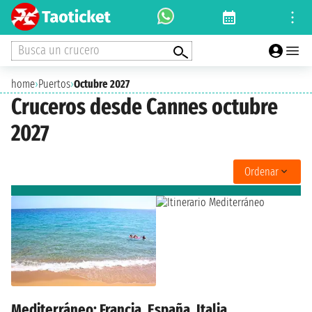
Busca un crucero
home
›
Puertos
›
Octubre 2027
Cruceros desde Cannes octubre
2027
Ordenar
Mediterráneo: Francia, España, Italia