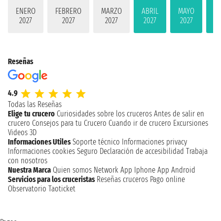
ENERO
FEBRERO
MARZO
ABRIL
MAYO
JU
2027
2027
2027
2027
2027
2
Reseñas
4.9
Todas las Reseñas
Elige tu crucero
Curiosidades sobre los cruceros
Antes de salir en
crucero
Consejos para tu Crucero
Cuando ir de crucero
Excursiones
Videos 3D
Informaciones Utiles
Soporte técnico
Informaciones privacy
Informaciones cookies
Seguro
Declaración de accesibilidad
Trabaja
con nosotros
Nuestra Marca
Quien somos
Network
App Iphone
App Android
Servicios para los cruceristas
Reseñas cruceros
Pago online
Observatorio Taoticket