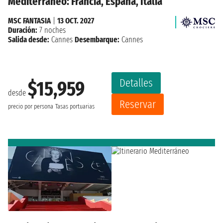
Mediterráneo: Francia, España, Italia
MSC FANTASIA
|
13 OCT. 2027
Duración:
7 noches
Salida desde:
Cannes
Desembarque:
Cannes
Detalles
$15,959
desde
Reservar
precio por persona
Tasas portuarias