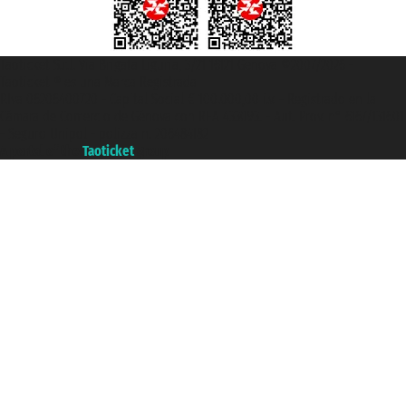
Taoticket S.r.l. Via Brigata Liguria, 3/21 16121 Genova ©2007/2026 -
Taoticket ® es una Marca Registrada
P.Iva 06206400720 - Capital Social € 100.000,00 i.v. - Registrado en la
Cámara de Comercio de Génova con REA 433093. - Aut. Prov. n° 6167/131601
- Seguro Unipol - polizza n. 206484182
A portal of the
Taoticket
group