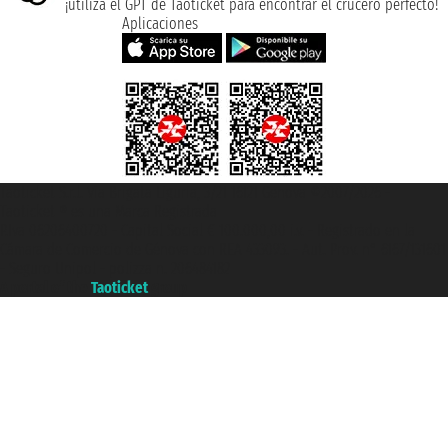
¡utiliza el GPT de Taoticket para encontrar el crucero perfecto!
Aplicaciones
Taoticket S.r.l. Via Brigata Liguria, 3/21 16121 Genova ©2007/2026 -
Taoticket ® es una Marca Registrada
P.Iva 06206400720 - Capital Social € 100.000,00 i.v. - Registrado en la
Cámara de Comercio de Génova con REA 433093. - Aut. Prov. n° 6167/131601
- Seguro Unipol - polizza n. 206484182
A portal of the
Taoticket
group