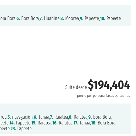
ora Bora,
6.
Bora Bora,
7.
Huahine,
8.
Moorea,
9.
Papeete,
10.
Papeete
$194,404
Suite desde
precio por persona
Tasas portuarias
roa,
5.
navegación,
6.
Tahaa,
7.
Raiatea,
8.
Raiatea,
9.
Bora Bora,
eete,
14.
Papeete,
15.
Raiatea,
16.
Raiatea,
17.
Tahaa,
18.
Bora Bora,
peete,
23.
Papeete