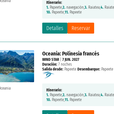
Itinerario:
1.
Papeete,
2.
navegación,
3.
Raiatea,
4.
Raiate
10.
Papeete,
11.
Papeete
Detalles
Reservar
Oceania: Polinesia francés
WIND STAR
|
7 JUN. 2027
Duración:
7 noches
Salida desde:
Papeete
Desembarque:
Papeete
Itinerario:
1.
Papeete,
2.
navegación,
3.
Raiatea,
4.
Raiate
10.
Papeete,
11.
Papeete