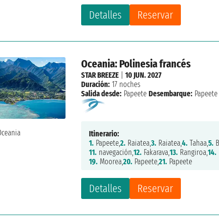
Detalles
Reservar
Oceania: Polinesia francés
STAR BREEZE
|
10 JUN. 2027
Duración:
17 noches
Salida desde:
Papeete
Desembarque:
Papeete
Itinerario:
1.
Papeete,
2.
Raiatea,
3.
Raiatea,
4.
Tahaa,
5.
B
11.
navegación,
12.
Fakarava,
13.
Rangiroa,
14.
19.
Moorea,
20.
Papeete,
21.
Papeete
Detalles
Reservar