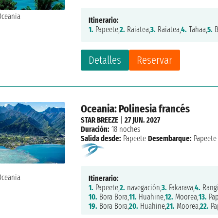
Itinerario:
1.
Papeete,
2.
Raiatea,
3.
Raiatea,
4.
Tahaa,
5.
B
Detalles
Reservar
Oceania: Polinesia francés
STAR BREEZE
|
27 JUN. 2027
Duración:
18 noches
Salida desde:
Papeete
Desembarque:
Papeete
Itinerario:
1.
Papeete,
2.
navegación,
3.
Fakarava,
4.
Rangi
10.
Bora Bora,
11.
Huahine,
12.
Moorea,
13.
Pap
19.
Bora Bora,
20.
Huahine,
21.
Moorea,
22.
Pa