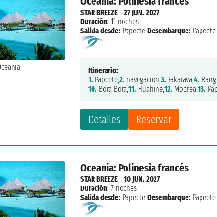
Oceania: Polinesia francés
STAR BREEZE
|
27 JUN. 2027
Duración:
11 noches
Salida desde:
Papeete
Desembarque:
Papeete
Itinerario:
1.
Papeete,
2.
navegación,
3.
Fakarava,
4.
Rangi
10.
Bora Bora,
11.
Huahine,
12.
Moorea,
13.
Pap
Detalles
Reservar
Oceania: Polinesia francés
STAR BREEZE
|
10 JUN. 2027
Duración:
7 noches
Salida desde:
Papeete
Desembarque:
Papeete