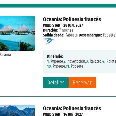
Oceania: Polinesia francés
WIND STAR
|
28 JUN. 2027
Duración:
7 noches
Salida desde:
Papeete
Desembarque:
Papeete
Itinerario:
1.
Papeete,
2.
navegación,
3.
Raiatea,
4.
Raiate
10.
Papeete,
11.
Papeete
Detalles
Reservar
Oceania: Polinesia francés
WIND STAR
|
14 JUN. 2027