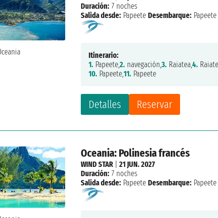
Duración:
7 noches
Salida desde:
Papeete
Desembarque:
Papeete
Itinerario:
1.
Papeete,
2.
navegación,
3.
Raiatea,
4.
Raiate
10.
Papeete,
11.
Papeete
Detalles
Reservar
Oceania: Polinesia francés
WIND STAR
|
21 JUN. 2027
Duración:
7 noches
Salida desde:
Papeete
Desembarque:
Papeete