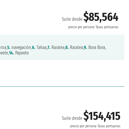
$85,564
Suite desde
precio por persona
Tasas portuarias
roa,
5.
navegación,
6.
Tahaa,
7.
Raiatea,
8.
Raiatea,
9.
Bora Bora,
eete,
14.
Papeete
$154,415
Suite desde
precio por persona
Tasas portuarias