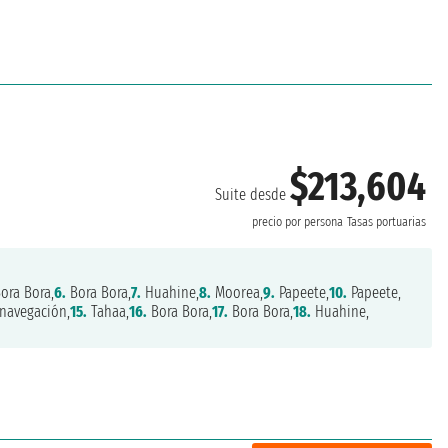
$213,604
Suite desde
precio por persona
Tasas portuarias
ora Bora,
6.
Bora Bora,
7.
Huahine,
8.
Moorea,
9.
Papeete,
10.
Papeete,
navegación,
15.
Tahaa,
16.
Bora Bora,
17.
Bora Bora,
18.
Huahine,