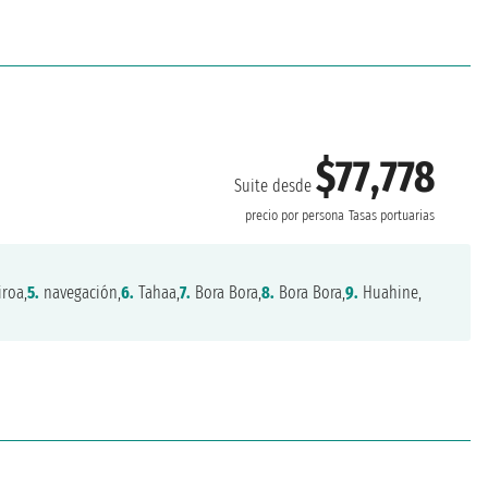
$77,778
Suite desde
precio por persona
Tasas portuarias
roa,
5.
navegación,
6.
Tahaa,
7.
Bora Bora,
8.
Bora Bora,
9.
Huahine,