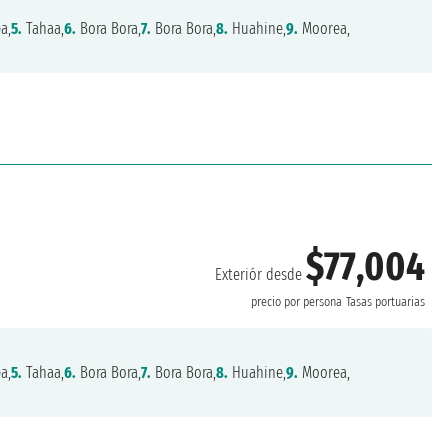
a,
5.
Tahaa,
6.
Bora Bora,
7.
Bora Bora,
8.
Huahine,
9.
Moorea,
$77,004
Exteriór desde
precio por persona
Tasas portuarias
a,
5.
Tahaa,
6.
Bora Bora,
7.
Bora Bora,
8.
Huahine,
9.
Moorea,