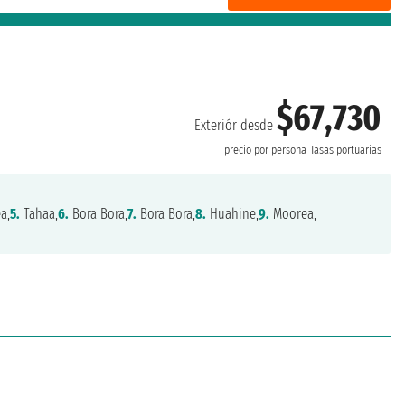
$67,730
Exteriór desde
precio por persona
Tasas portuarias
a,
5.
Tahaa,
6.
Bora Bora,
7.
Bora Bora,
8.
Huahine,
9.
Moorea,