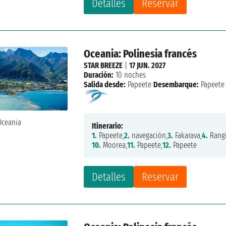
Detalles
Reservar
Oceania: Polinesia francés
STAR BREEZE
|
17 JUN. 2027
Duración:
10 noches
Salida desde:
Papeete
Desembarque:
Papeete
Itinerario:
1.
Papeete,
2.
navegación,
3.
Fakarava,
4.
Rangi
10.
Moorea,
11.
Papeete,
12.
Papeete
Detalles
Reservar