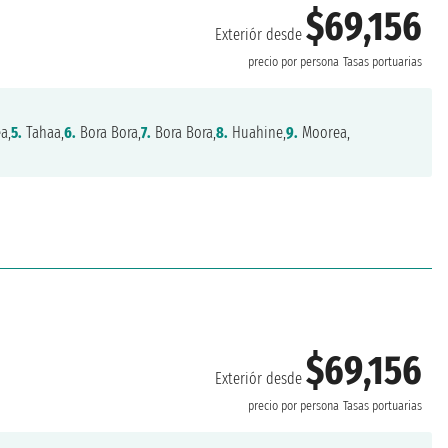
$69,156
Exteriór desde
precio por persona
Tasas portuarias
a,
5.
Tahaa,
6.
Bora Bora,
7.
Bora Bora,
8.
Huahine,
9.
Moorea,
$69,156
Exteriór desde
precio por persona
Tasas portuarias