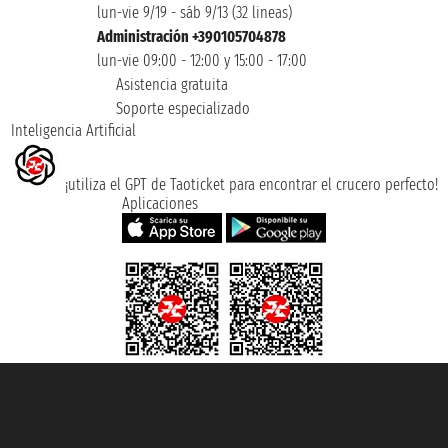
lun-vie 9/19 - sáb 9/13 (32 lineas)
Administración +390105704878
lun-vie 09:00 - 12:00 y 15:00 - 17:00
Asistencia gratuita
Soporte especializado
Inteligencia Artificial
¡utiliza el GPT de Taoticket para encontrar el crucero perfecto!
Aplicaciones
Taoticket S.r.l. Via Brigata Liguria, 3/21 16121 Genova ©2007/2026 -
Taoticket ® es una Marca Registrada
P.Iva 06206400720 - Capital Social € 100.000,00 i.v. - Registrado en la
Cámara de Comercio de Génova con REA 433093. - Aut. Prov. n° 6167/131601