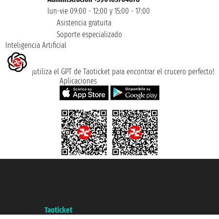
lun-vie 09:00 - 12:00 y 15:00 - 17:00
Asistencia gratuita
Soporte especializado
Inteligencia Artificial
¡utiliza el GPT de Taoticket para encontrar el crucero perfecto!
Aplicaciones
Taoticket S.r.l. Via Brigata Liguria, 3/21 16121 Genova ©2007/2026 -
Taoticket ® es una Marca Registrada
P.Iva 06206400720 - Capital Social € 100.000,00 i.v. - Registrado en la
Cámara de Comercio de Génova con REA 433093. - Aut. Prov. n° 6167/131601
- Seguro Unipol - polizza n. 206484182
A portal of the
Taoticket
group